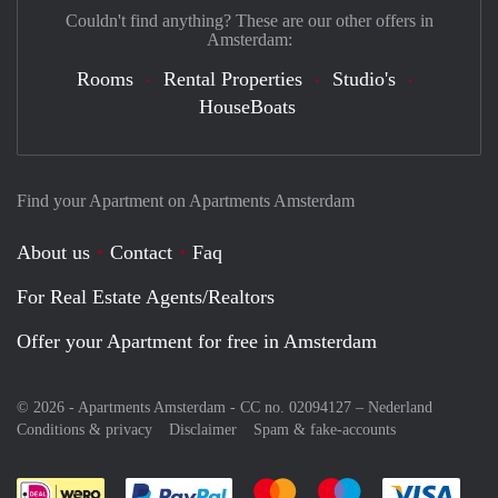
Couldn't find anything? These are our other offers in
Amsterdam:
Rooms
Rental Properties
Studio's
HouseBoats
Find your Apartment on Apartments Amsterdam
About us
Contact
Faq
For Real Estate Agents/Realtors
Offer your Apartment for free in Amsterdam
© 2026 - Apartments Amsterdam - CC no. 02094127 –
Nederland
Conditions & privacy
Disclaimer
Spam & fake-accounts
Pay easily with :payment method
Pay easily with :payment meth
Pay easily with :pay
Pay e