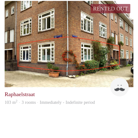
RENTED OUT
Laur
Raphaelstraat
2
103 m
· 3 rooms · Immediately - Indefinite period