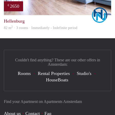
2650
€
Marc
Hellenburg
2
82 m
· 3 rooms · Immediately - Indefinite period
Couldn't find anything? These are our other offers in
Amsterdam:
Rooms
Rental Properties
Studio's
HouseBoats
Find your Apartment on Apartments Amsterdam
About us
Contact
Faq