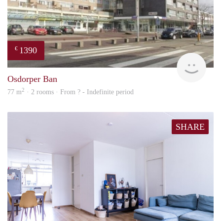
1390
€
rent
Osdorper Ban
2
77 m
· 2 rooms · From ? - Indefinite period
SHARE