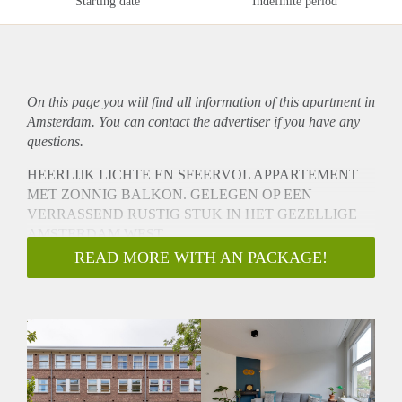
Starting date
Indefinite period
On this page you will find all information of this
apartment
in
Amsterdam. You can contact the advertiser if you have any
questions.
HEERLIJK LICHTE EN SFEERVOL APPARTEMENT
MET ZONNIG BALKON. GELEGEN OP EEN
VERRASSEND RUSTIG STUK IN HET GEZELLIGE
AMSTERDAM WEST.
INDELING:
READ MORE WITH AN PACKAGE!
Via het gemeenschappelijke trappenhuis wordt het
appartement op de tweede verdieping bereikt. Vanuit de hal
zijn alle vertrekken van het appartement bereikbaar. De
woonkamer is als volgt ingedeeld: een eethoek en een
heerlijk ruime en gezellige zithoek. In deze ruimte is tevens
een inbouwkast gerealiseerd.