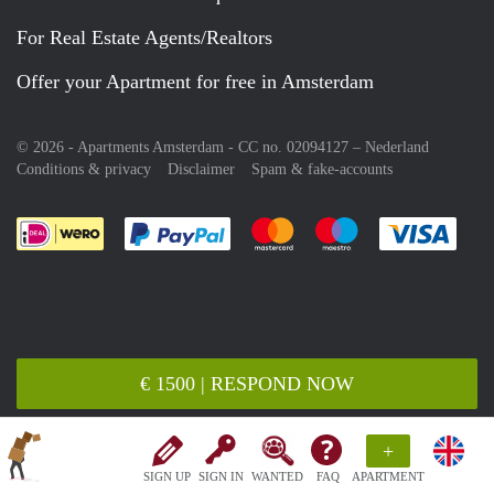
For Real Estate Agents/Realtors
Offer your Apartment for free in Amsterdam
© 2026 - Apartments Amsterdam - CC no. 02094127 –
Nederland
Conditions & privacy
Disclaimer
Spam & fake-accounts
Pay easily with :payment method
Pay easily with :payment meth
Pay easily with :pay
Pay e
€ 1500 | RESPOND NOW
+
SIGN UP
SIGN IN
WANTED
FAQ
APARTMENT