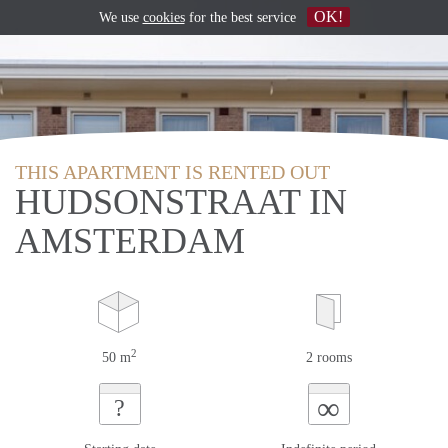
OK!
We use
cookies
for the best service
THIS APARTMENT IS RENTED OUT
HUDSONSTRAAT IN
AMSTERDAM
2
50 m
2 rooms
∞
?