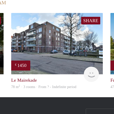
AM
SHARE
1450
€
Woning
Woning
Le Mairekade
F
2
78 m
· 3 rooms · From ? - Indefinite period
4