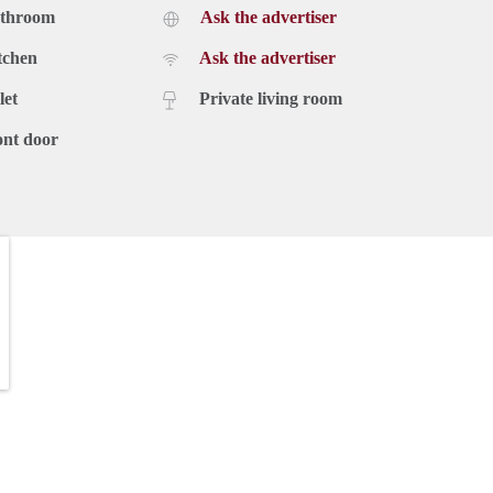
athroom
Ask the advertiser
tchen
Ask the advertiser
let
Private living room
 criteria. Het is echter de eigenaar zelf die de woning gunt.
ont door
heid samengesteld. Onzerzijds wordt echter geen enkele
d, onjuistheid of anderszins, dan wel de gevolgen daarvan.
f.