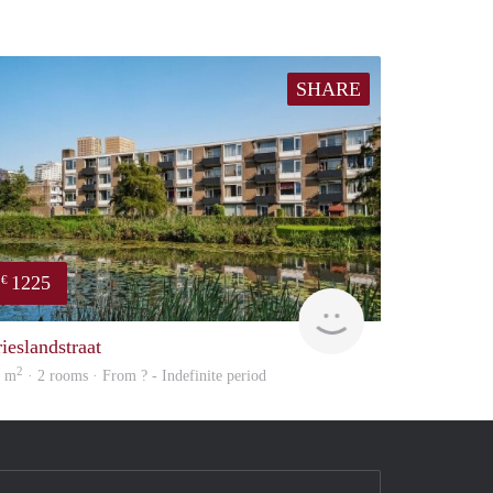
SHARE
1225
€
finder
rieslandstraat
2
7 m
· 2 rooms · From ? - Indefinite period