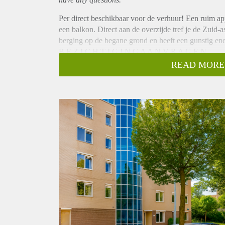
Per direct beschikbaar voor de verhuur! Een ruim 
een balkon. Direct aan de overzijde tref je de Zuid-as
berging op de begane grond en heeft een gunstig ene
B E Z I C H T I G I N G A A N V R A G E N
1. Ga naar onze eigen website en zoek naar de spec
READ MORE
2. Rechtsonder vindt u een groene knop: "Plan Afsp
3. Vul vervolgens de korte vragenlijst in, zodat we 
4. Op basis daarvan ontvangt u wel of geen uitnodig
KENMERKEN
• Woonoppervlakte ca. 101m², 2 slaapkamers, 1 ba
• Gunstig energielabel A
• Appartement met balkon
• Lift aanwezig
• Berging (ca. 4 m²) op de begane grond, voorzien v
CONDITIES
• Beschikbaar per direct
• Huurperiode minimaal 12 maanden, onbepaalde tij
• Waarborgsom 2x de maand huur
• Servicekosten EUR 60,- p.m.