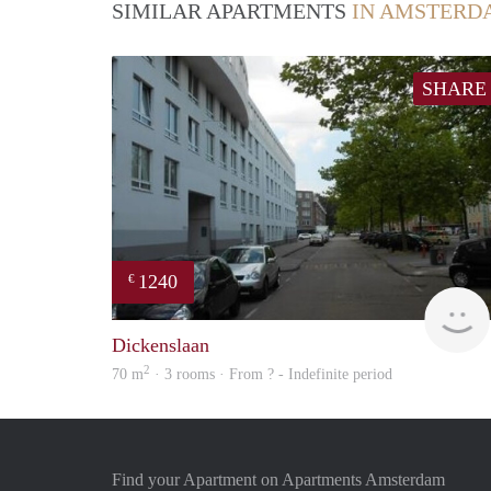
SIMILAR APARTMENTS
IN AMSTERD
SHARE
1240
€
Dickenslaan
2
70 m
· 3 rooms · From ? - Indefinite period
Find your Apartment on Apartments Amsterdam