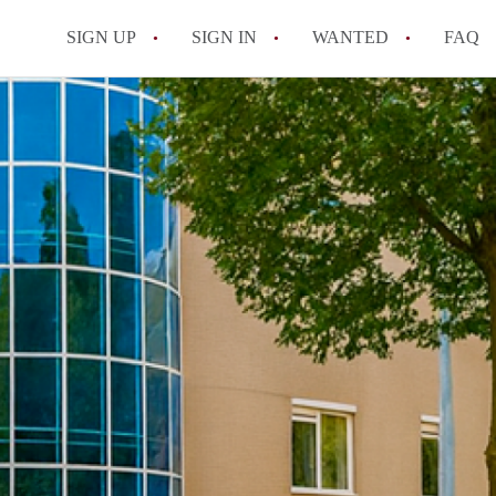
SIGN UP
SIGN IN
WANTED
FAQ
All FAQs