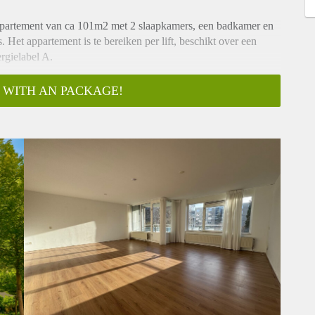
appartement van ca 101m2 met 2 slaapkamers, een badkamer en
. Het appartement is te bereiken per lift, beschikt over een
rgielabel A.
ifieke woning.
 WITH AN PACKAGE!
raak".
kunnen kijken of uw profiel aansluit bij de woning.
ing om een bezichtiging te plannen.
dkamer
an elektra
d