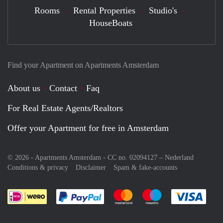
Rooms
Rental Properties
Studio's
HouseBoats
Find your Apartment on Apartments Amsterdam
About us
Contact
Faq
For Real Estate Agents/Realtors
Offer your Apartment for free in Amsterdam
© 2026 - Apartments Amsterdam - CC no. 02094127 –
Nederland
Conditions & privacy
Disclaimer
Spam & fake-accounts
Pay easily with :payment method
Pay easily with :payment meth
Pay easily with :pay
Pay e