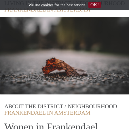
LIVING IN THE DISTRICT / NEIGHBOURHOOD
OK!
We use
cookies
for the best service
FRANKENDAEL IN AMSTERDAM
ABOUT THE DISTRICT / NEIGHBOURHOOD
FRANKENDAEL IN AMSTERDAM
Wonen in Frankendael