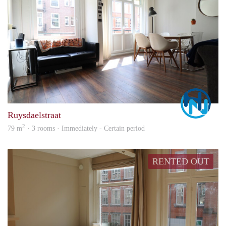
Marc
Ruysdaelstraat
2
79 m
· 3 rooms · Immediately - Certain period
RENTED OUT