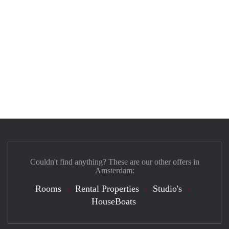
Couldn't find anything? These are our other offers in
Amsterdam:
Rooms
Rental Properties
Studio's
HouseBoats