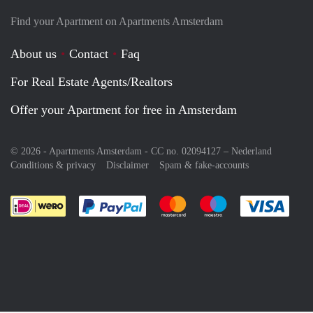
Find your Apartment on Apartments Amsterdam
About us
Contact
Faq
For Real Estate Agents/Realtors
Offer your Apartment for free in Amsterdam
© 2026 - Apartments Amsterdam - CC no. 02094127 –
Nederland
Conditions & privacy
Disclaimer
Spam & fake-accounts
Pay easily with :payment method
Pay easily with :payment meth
Pay easily with :pay
Pay e