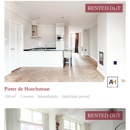
RENTED OUT
Amst
Pieter de Hoochstraat
2
104 m
· 3 rooms · Immediately - Indefinite period
RENTED OUT