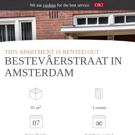
OK!
We use
cookies
for the best service
THIS APARTMENT IS RENTED OUT
BESTEVÂERSTRAAT IN
AMSTERDAM
2
65 m
3 rooms
∞
07