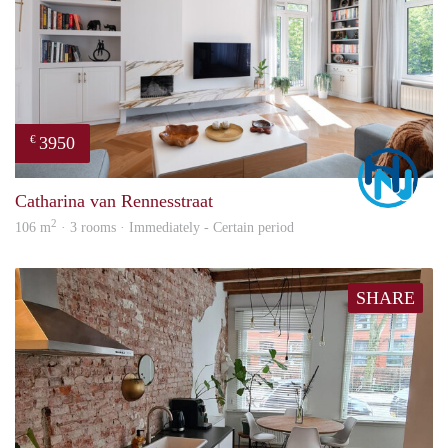
3950
€
Marc
Catharina van Rennesstraat
2
106 m
· 3 rooms · Immediately - Certain period
SHARE