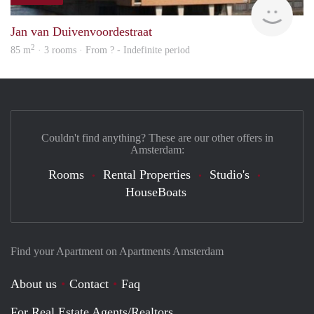
rent
Jan van Duivenvoordestraat
2
85 m
· 3 rooms · From ? - Indefinite period
Couldn't find anything? These are our other offers in
Amsterdam:
Rooms
Rental Properties
Studio's
HouseBoats
Find your Apartment on Apartments Amsterdam
About us
Contact
Faq
For Real Estate Agents/Realtors