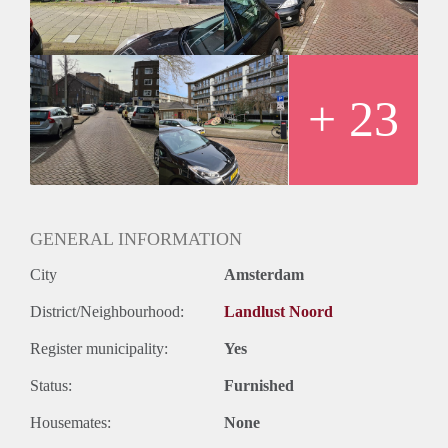
de verhuurder ons heeft verstrekt. Daarom kunnen wij geen
garanties geven, noch kunnen wij op enigerlei wijze enige
aansprakelijkheid aanvaarden voor deze informatie. Alle
afmetingen zijn indicatief en Allround Housing aanvaardt
geen aansprakelijkheid voor afwijkingen.
+ 23
GENERAL INFORMATION
City
Amsterdam
District/Neighbourhood:
Landlust Noord
Register municipality:
Yes
Status:
Furnished
Housemates:
None