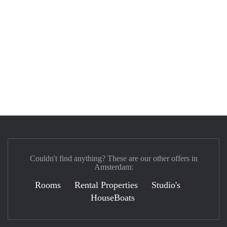
Couldn't find anything? These are our other offers in
Amsterdam:
Rooms
Rental Properties
Studio's
HouseBoats