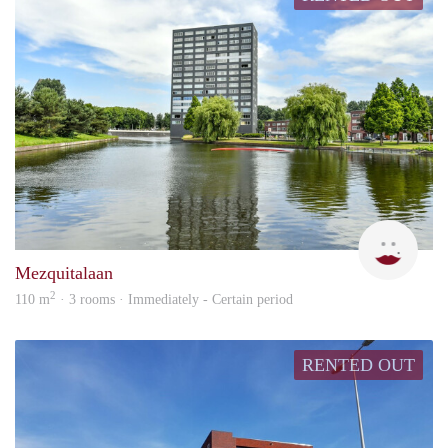
Simi
Mezquitalaan
2
110 m
· 3 rooms · Immediately - Certain period
RENTED OUT