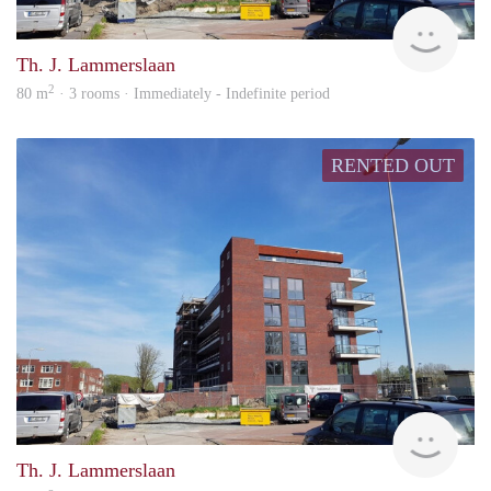
Allr
Th. J. Lammerslaan
2
80 m
· 3 rooms · Immediately - Indefinite period
RENTED OUT
Allr
Th. J. Lammerslaan