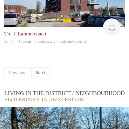
Allr
Th. J. Lammerslaan
2
90 m
· 4 rooms · Immediately - Indefinite period
Previous
Next
LIVING IN THE DISTRICT / NEIGHBOURHOOD
SLOTERPARK IN AMSTERDAM