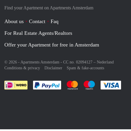
Find your Apartment on Apartments Amsterdam
About us
Contact
Faq
For Real Estate Agents/Realtors
Offer your Apartment for free in Amsterdam
© 2026 - Apartments Amsterdam - CC no. 02094127 –
Nederland
Conditions & privacy
Disclaimer
Spam & fake-accounts
Pay easily with :payment method
Pay easily with :payment meth
Pay easily with :pay
Pay e