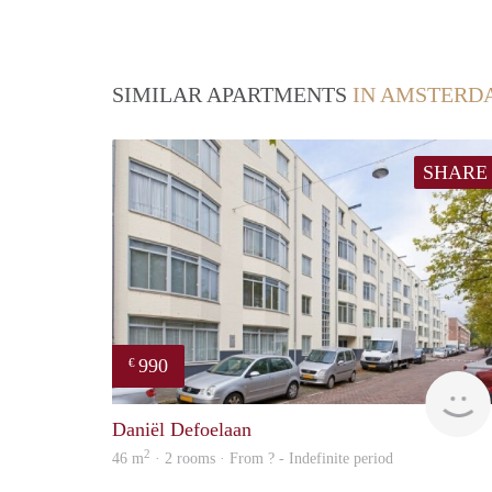
SIMILAR APARTMENTS
IN AMSTERD
SHARE
990
€
Daniël Defoelaan
2
46 m
· 2 rooms · From ? - Indefinite period