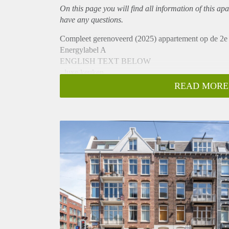
On this page you will find all information of this
apa
have any questions.
Compleet gerenoveerd (2025) appartement op de 2e 
Energylabel A
ENGLISH TEXT BELOW
- luxe keuken
- moderne badkamer
READ MORE
- 2 slaapkamers
- ongemeubileerd
- fraaie vloer
- 2 balkons
- ruime doorzon woonkamer met open keuken.
Gelegen op een gewilde locatie nabij winkels uitga
Het appartement is in een uitstekende conditie en is
Entree, hal, toegang tot de 2 slaapkamers, separaat 
Ruime en lichte woonkamer met een vernieuwde en
een vaatwasser.
Huurprijs is €2950,- per maand exclusief gas, water 
Fantastic and completely renovated apartment.