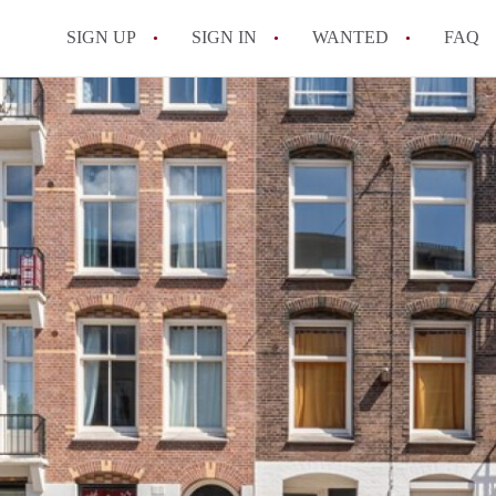
SIGN UP
SIGN IN
WANTED
FAQ
All FAQs