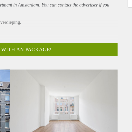
rtment
in Amsterdam. You can contact the advertiser if you
verdieping.
 WITH AN PACKAGE!
ansgelegenheden en openbaar vervoer.
 gelegen op de 2e verdieping.
toilet, ruime badkamer met inloopdouche en wastafel.
 luxe open woonkeuken met inbouwapparatuur waaronder ook
en elektra