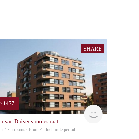
SHARE
1477
€
finder
an van Duivenvoordestraat
2
5 m
· 3 rooms · From ? - Indefinite period