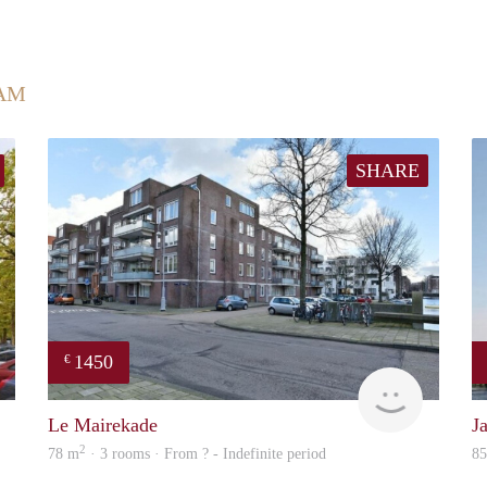
AM
SHARE
1450
€
finder
Woning
Le Mairekade
J
2
78 m
· 3 rooms · From ? - Indefinite period
8