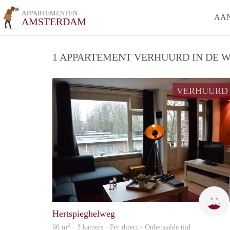
APPARTEMENTEN
AA
AMSTERDAM
1 APPARTEMENT VERHUURD IN DE W
VERHUURD
Hertspieghelweg
2
66 m
· 3 kamers · Per direct - Onbepaalde tijd