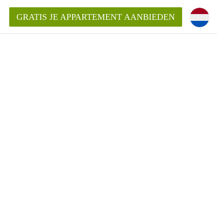
GRATIS JE APPARTEMENT AANBIEDEN
kent die voor mij als huurder in
 een appartement in Amsterdam?
n Amsterdam?
urder van een huur appartement?
open in Amsterdam?