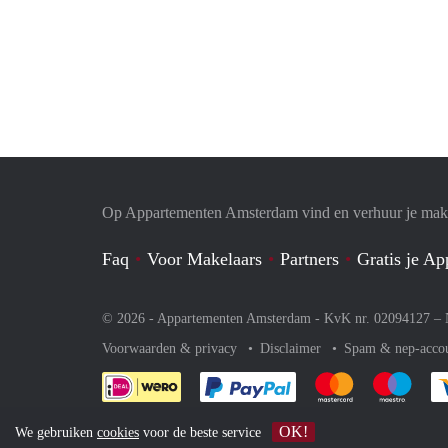
Op Appartementen Amsterdam vind en verhuur je makk
Faq
Voor Makelaars
Partners
Gratis je A
© 2026 - Appartementen Amsterdam - KvK nr. 02094127 –
Voorwaarden & privacy
Disclaimer
Spam & nep-acco
Je rekent gemakkelijk af 
Je rekent gemak
Je rek
OK!
We gebruiken
cookies
voor de beste service