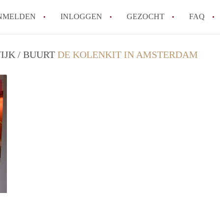
NMELDEN
INLOGGEN
GEZOCHT
FAQ
IJK / BUURT
DE KOLENKIT IN AMSTERDAM
Wat is de Wet Betaalbare Huur en wat bete
Amsterdam?
Wat zijn de voordelen van het huren van
Hoe vind je een goedkoop appartement i
Wat zijn de verplichtingen van een verhu
Kan je beter een appartement huren of k
Alle veelgestelde vragen
Merel