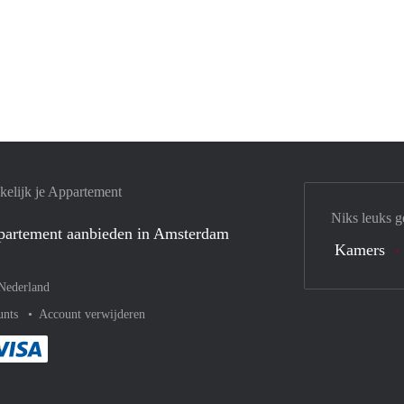
elijk je Appartement
Niks leuks g
ppartement aanbieden in Amsterdam
Kamers
Nederland
unts
Account verwijderen
met Paypal
kelijk af met Mastercard
ent gemakkelijk af met Meastro
Je rekent gemakkelijk af met Visa