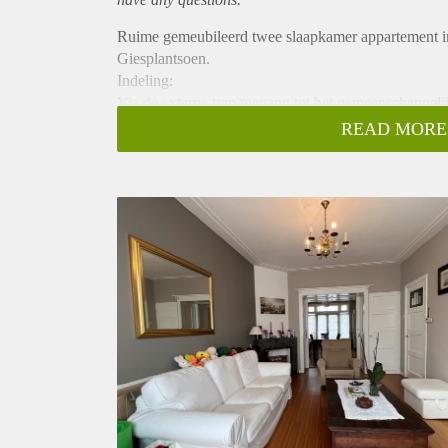
Ruime gemeubileerd twee slaapkamer appartement in 
Giesplantsoen.
Indeling:
Via de externe trap toegang tot het gemeenschappelij
gelegen op de tweede verdieping.
READ MORE
Ruime entree/hal.
Grote L-vormige woonkamer en suite met hoge plafon
houten vloerdelen. Er zijn openslaande deuren naar he
De kamer aan de voorzijde is af te sluiten middels 
of deze te gebruiken als kantoor.
In het midden aan de achterzijde van het apparteme
waaronder een gasfornuis, ijskast met vriesvak, oven
Naast de keuken bevindt zich de slaapkamer, deze is 
Middels de hal toegang tot de separate wc en badk
Omgeving:
Het appartement is prachtig gelegen, met vrij uitzic
Rivierenbuurt te Amsterdam Zuid. De Van Woustraat,
hoek. Ideaal ten opzichte van winkels, horeca, dive
is een buurt met een grote diversiteit aan bewoners,