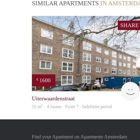
SIMILAR APARTMENTS
IN AMSTERD
SHARE
1600
€
Uiterwaardenstraat
2
55 m
· 4 rooms · From ? - Indefinite period
Find your Apartment on Apartments Amsterdam