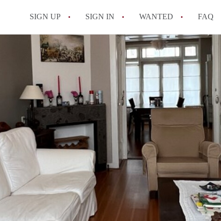
SIGN UP
SIGN IN
WANTED
FAQ
All FAQs