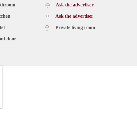
athroom
Ask the advertiser
tchen
Ask the advertiser
let
Private living room
ont door