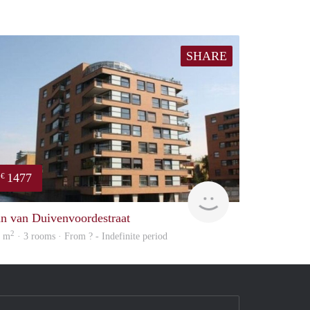
SHARE
1477
€
finder
an van Duivenvoordestraat
2
5 m
· 3 rooms · From ? - Indefinite period