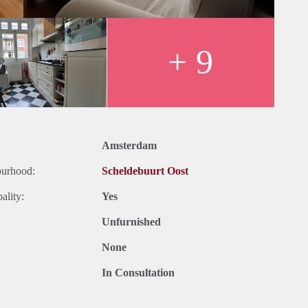
penbaar vervoer (bus, trein en tram (NS station RAI/Zuid WTC en
innenstad, het congrescentrum RAI en het Beatrixpark. De
ect om de hoek liggen de uitvalswegen met aansluiting op de
+ 9
0 – A4).
Amsterdam
ourhood:
Scheldebuurt Oost
ality:
Yes
Unfurnished
None
In Consultation