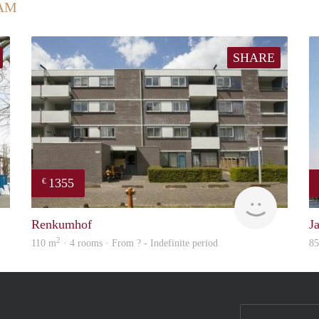
AM
SHARE
1355
€
finder
finder
Renkumhof
J
2
110 m
· 4 rooms · From ? - Indefinite period
8