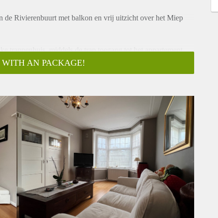
de Rivierenbuurt met balkon en vrij uitzicht over het Miep
ke trappenhuis, middels de trap toegang tot het appartement
 WITH AN PACKAGE!
ds en originele details. De gehele kamer is voorzien van
t balkon. Het vrije uitzicht biedt veel privacy en daglicht.
twee grote schuifdeuren om zo een extra slaapkamers te maken
nt bevindt zich de keuken met diverse inbouwapparatuur
, vaatwasser en afzuigkap. Er is directe toegang tot het balkon.
gelegen aan de rustige achterzijde van het appartement.
amer met douche, wastafel met meubel en wasmachine/droger
ht op het Miep Giesplantsoen op een mooie locatie in de
 Maasstraat, Scheldestraat en de Zuidas liggen direct om de
rse speciaalzaken, medische voorzieningen ed. De Rivierenbuurt
 jong, oud, gezinnen. Er is dan ook een zeer ruim aanbod aan