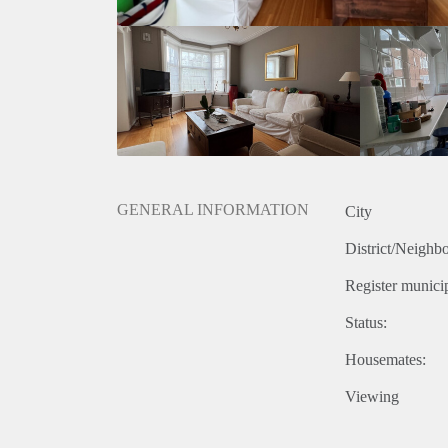
scholen, sportfaciliteiten, parken ed. te vinden. O
Amstel)) is eveneens op korte afstand, evenals de b
bereikbaarheid met eigen vervoer is uitstekend. Dir
ringweg (Utrecht (A2) en Den Haag, Rotterdam (A1
GENERAL INFORMATION
City
District/Neighb
Register municip
Status:
Housemates:
Viewing