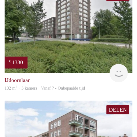
1330
€
rent
IJdoornlaan
2
102 m
· 3 kamers · Vanaf ? - Onbepaalde tijd
DELEN