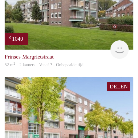
1040
€
finde
Prinses Margrietstraat
2
52 m
· 2 kamers · Vanaf ? - Onbepaalde tijd
DELEN