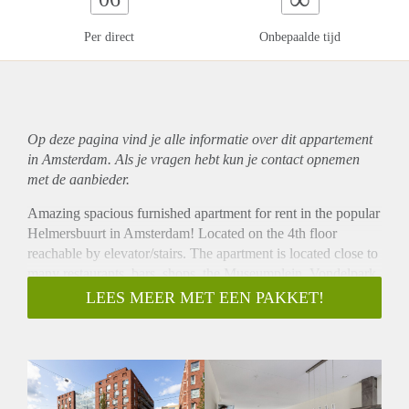
Per direct
Onbepaalde tijd
Op deze pagina vind je alle informatie over dit
appartement
in Amsterdam. Als je vragen hebt kun je contact opnemen
met de aanbieder.
Amazing spacious furnished apartment for rent in the popular
Helmersbuurt in Amsterdam! Located on the 4th floor
reachable by elevator/stairs. The apartment is located close to
many restaurants, bars, shops, the Museumplein, Vondelpark
etc. and easy to reach by public transport and bike. There is a
LEES MEER MET EEN PAKKET!
private parking spot available in the garage below the
building.
- Available from 01-01-2021 for minimum 12 months
- 2 bedrooms (sharing possible with maximum 2 persons)
- 115m2