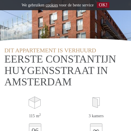
OK!
We gebruiken
cookies
voor de beste service
DIT APPARTEMENT IS VERHUURD
EERSTE CONSTANTIJN
HUYGENSSTRAAT IN
AMSTERDAM
2
115 m
3 kamers
∞
06