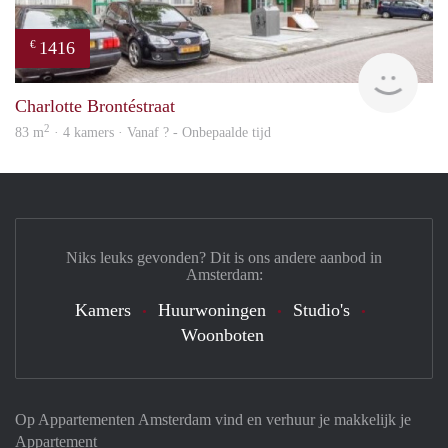
1416
€
finde
Charlotte Brontéstraat
2
83 m
· 4 kamers · Vanaf ? - Onbepaalde tijd
Niks leuks gevonden? Dit is ons andere aanbod in
Amsterdam:
Kamers
Huurwoningen
Studio's
Woonboten
Op Appartementen Amsterdam vind en verhuur je makkelijk je
Appartement