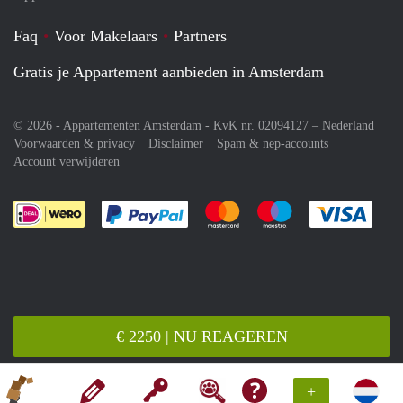
Faq
Voor Makelaars
Partners
Gratis je Appartement aanbieden in Amsterdam
© 2026 - Appartementen Amsterdam - KvK nr. 02094127 –
Nederland
Voorwaarden & privacy
Disclaimer
Spam & nep-accounts
Account verwijderen
Je rekent gemakkelijk af met Paypal
Je rekent gemakkelijk af met M
Je rekent gemakkelij
Je re
€ 2250 | NU REAGEREN
+