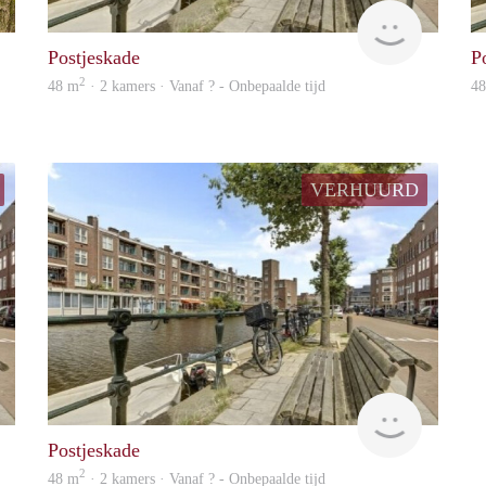
Zaanstad
finder
Postjeskade
P
2
48 m
· 2 kamers · Vanaf ? - Onbepaalde tijd
4
VERHUURD
finder
rent
Postjeskade
2
48 m
· 2 kamers · Vanaf ? - Onbepaalde tijd