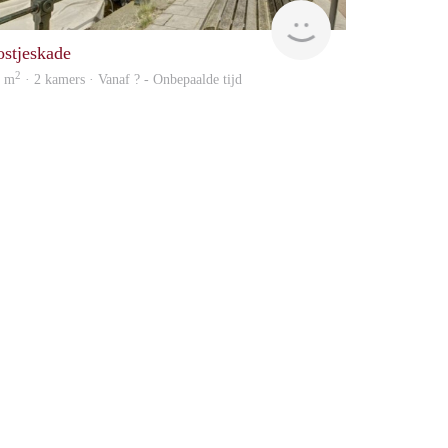
Woning
ostjeskade
2
8 m
· 2 kamers · Vanaf ? - Onbepaalde tijd