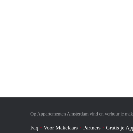
Op Appartementen Amsterdam vind en verhuur je makk
Faq
Voor Makelaars
Partners
Gratis je A