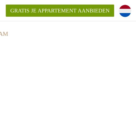
GRATIS JE APPARTEMENT AANBIEDEN
DAM
kent die voor mij als huurder in
 een appartement in Amsterdam?
n Amsterdam?
urder van een huur appartement?
open in Amsterdam?