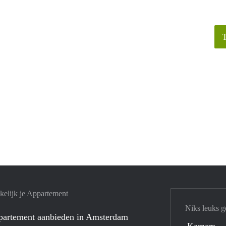
elijk je Appartement
Niks leuks g
ppartement aanbieden in Amsterdam
Kamers