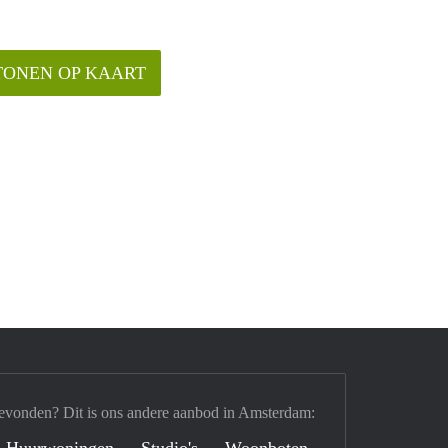
TONEN OP KAART
evonden? Dit is ons andere aanbod in Amsterdam:
Huurwoningen
Studio's
Woonboten