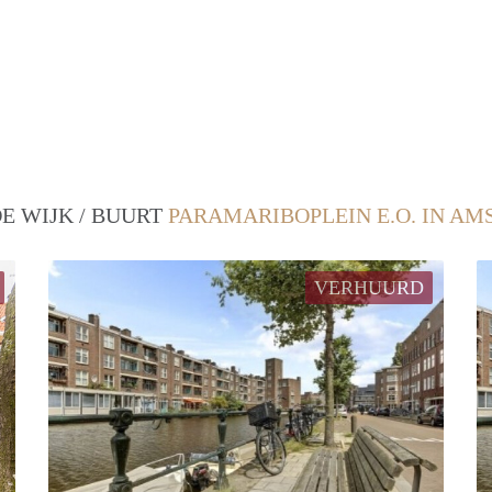
E WIJK / BUURT
PARAMARIBOPLEIN E.O. IN A
VERHUURD