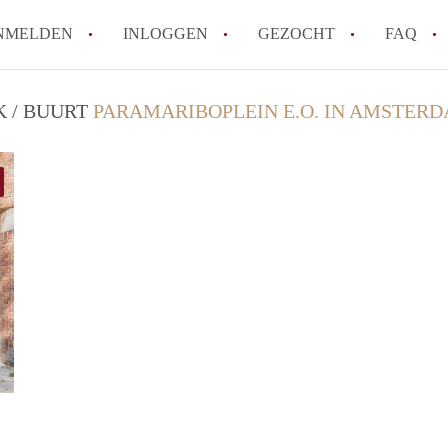
NMELDEN
INLOGGEN
GEZOCHT
FAQ
K / BUURT
PARAMARIBOPLEIN E.O. IN AMSTER
Wat is de Wet Betaalbare Huur en wat bete
Amsterdam?
Wat zijn de voordelen van het huren van
Hoe vind je een goedkoop appartement i
Wat zijn de verplichtingen van een verhu
Kan je beter een appartement huren of k
Alle veelgestelde vragen
Zaanstad