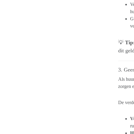
Ve
hu
Ge
v
💡
Tip
dit gel
3. Gee
Als huur
zorgen e
De verde
V
ru
H