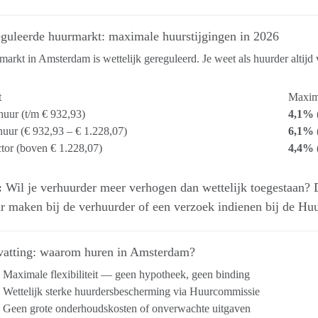
eguleerde huurmarkt: maximale huurstijgingen in 2026
arkt in Amsterdam is wettelijk gereguleerd. Je weet als huurder altij
t
Maxim
huur (t/m € 932,93)
4,1%
(
uur (€ 932,93 – € 1.228,07)
6,1%
ctor (boven € 1.228,07)
4,4%
:
Wil je verhuurder meer verhogen dan wettelijk toegestaan? Da
r maken bij de verhuurder of een verzoek indienen bij de Hu
atting: waarom huren in Amsterdam?
Maximale flexibiliteit — geen hypotheek, geen binding
 Wettelijk sterke huurdersbescherming via Huurcommissie
 Geen grote onderhoudskosten of onverwachte uitgaven