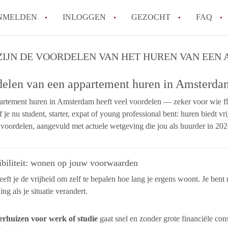
NMELDEN
INLOGGEN
GEZOCHT
FAQ
ZIJN DE VOORDELEN VAN HET HUREN VAN EEN
Wat is de Wet Betaalbare Huur en wat bete
elen van een appartement huren in Amsterda
Amsterdam?
Wat zijn de voordelen van het huren van
rtement huren in Amsterdam heeft veel voordelen — zeker voor wie flex
Hoe vind je een goedkoop appartement i
f je nu student, starter, expat of young professional bent: huren biedt vr
Wat zijn de verplichtingen van een verhu
 voordelen, aangevuld met actuele wetgeving die jou als huurder in 20
Kan je beter een appartement huren of k
Alle veelgestelde vragen
ibiliteit: wonen op jouw voorwaarden
eft je de vrijheid om zelf te bepalen hoe lang je ergens woont. Je ben
ng als je situatie verandert.
erhuizen voor werk of studie
gaat snel en zonder grote financiële con