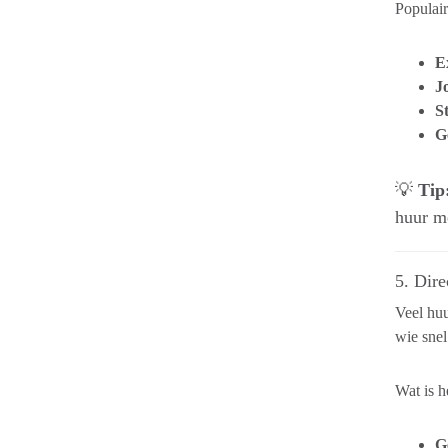
Populair
E
Jo
S
G
💡
Tip
huur m
5. Dire
Veel hu
wie snel
Wat is h
G