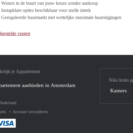
 Wonen in de buurt van jouw keuze zonder aankoop
Instapklare opties beschikbaar voor snelle intrek
Gereguleerde huurmarkt met wettelijke maximale huurstijgingen
lgestelde vragen
elijk je Appartement
Niks leuks g
ppartement aanbieden in Amsterdam
Kamers
Nederland
unts
Account verwijderen
met Paypal
kelijk af met Mastercard
ent gemakkelijk af met Meastro
Je rekent gemakkelijk af met Visa