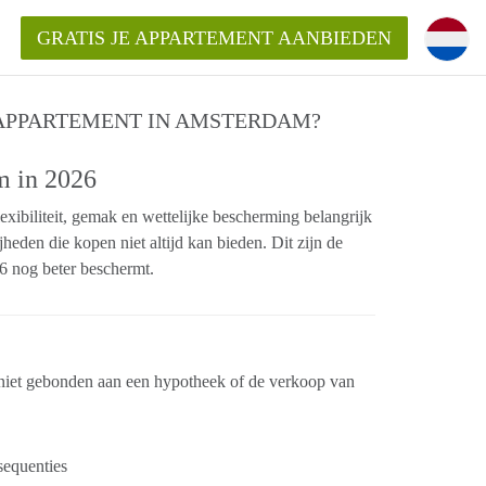
GRATIS JE APPARTEMENT AANBIEDEN
 APPARTEMENT IN AMSTERDAM?
kent die voor mij als huurder in
m in 2026
 een appartement in Amsterdam?
ibiliteit, gemak en wettelijke bescherming belangrijk
n Amsterdam?
ijheden die kopen niet altijd kan bieden. Dit zijn de
urder van een huur appartement?
26 nog beter beschermt.
open in Amsterdam?
t niet gebonden aan een hypotheek of de verkoop van
sequenties