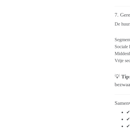
7. Ger
De huurm
Segmen
Sociale 
Middenh
Vrije se
💡
Tip
bezwaa
Samenv
✔ 
✔
✔