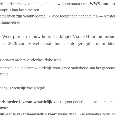
rhuurders zijn verplicht bij elk nieuw huurcontract een
WWS-puntente
urprijs kan laten toetsen
meenten zijn verantwoordelijk voor toezicht en handhaving — Amster
erhuurgedrag
:
Weet jij niet of jouw huurprijs klopt? Via de Huurcommissie 
dt in 2026 voor zowel sociale huur als de gereguleerde midden
n onverwachte onderhoudskosten
der ben je niet verantwoordelijk voor groot onderhoud aan het gebouw 
n tijd.
ling is wettelijk vastgelegd:
erhuurder is verantwoordelijk voor:
groot onderhoud, structurele rep
imtes
uurder is verantwoordelijk voor:
kleine dagelijkse reparaties zoals e