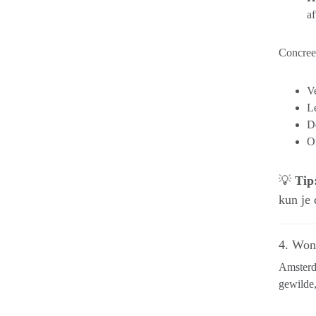
af
Concreet
Ve
Le
De
O
💡
Tip
kun je 
4. Won
Amsterda
gewilde,