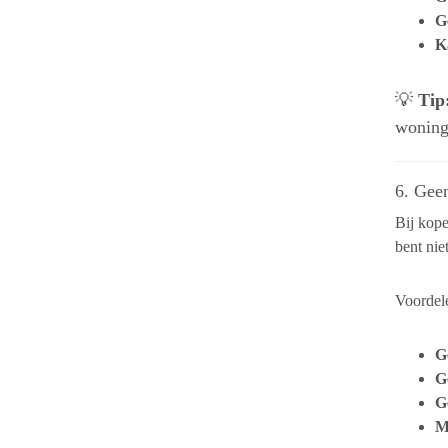
G
K
💡
Tip
woning
6. Geen
Bij kope
bent nie
Voordele
G
G
G
Me