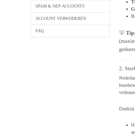
Ti
SPAM & NEP-ACCOUNTS
G
Bi
ACCOUNT VERWIJDEREN
FAQ
💡
Tip
(maxima
geduren
2. Ste
Nederlan
huurbesc
verhuurd
Dankzij
H
s