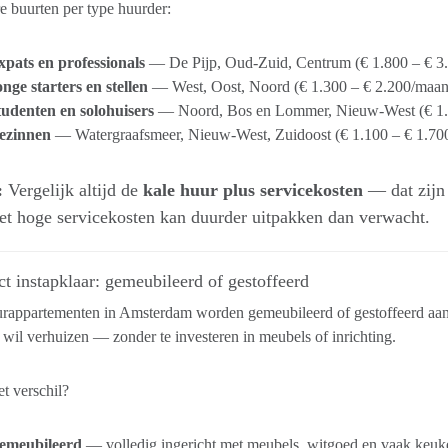
e buurten per type huurder:
xpats en professionals
— De Pijp, Oud-Zuid, Centrum (€ 1.800 – € 3
nge starters en stellen
— West, Oost, Noord (€ 1.300 – € 2.200/maan
tudenten en solohuisers
— Noord, Bos en Lommer, Nieuw-West (€ 1.
ezinnen
— Watergraafsmeer, Nieuw-West, Zuidoost (€ 1.100 – € 1.70
:
Vergelijk altijd de
kale huur plus servicekosten
— dat zijn 
et hoge servicekosten kan duurder uitpakken dan verwacht.
ct instapklaar: gemeubileerd of gestoffeerd
urappartementen in Amsterdam worden gemeubileerd of gestoffeerd aan
 wil verhuizen — zonder te investeren in meubels of inrichting.
et verschil?
emeubileerd
— volledig ingericht met meubels, witgoed en vaak keuken