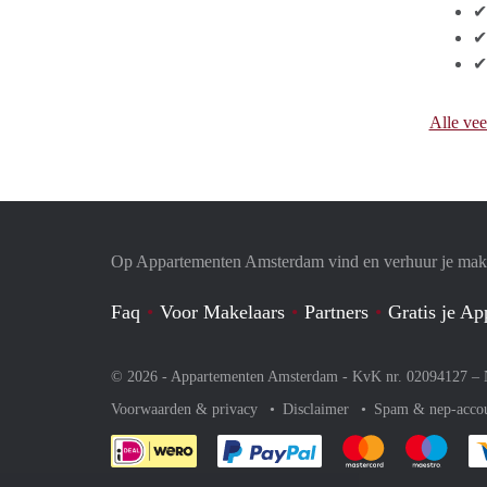
✔
✔ 
✔ 
Alle vee
Op Appartementen Amsterdam vind en verhuur je makk
Faq
Voor Makelaars
Partners
Gratis je A
© 2026 - Appartementen Amsterdam - KvK nr. 02094127 –
Voorwaarden & privacy
Disclaimer
Spam & nep-acco
Je rekent gemakkelijk af 
Je rekent gemak
Je rek