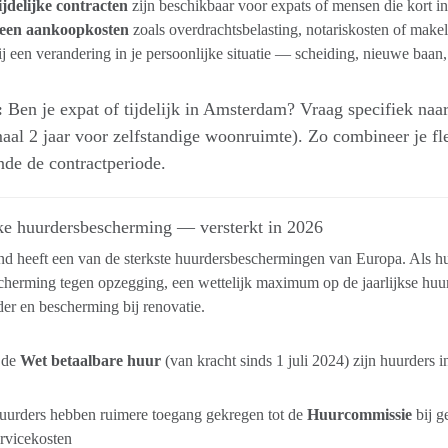
jdelijke contracten
zijn beschikbaar voor expats of mensen die kort i
een aankoopkosten
zoals overdrachtsbelasting, notariskosten of make
j een verandering in je persoonlijke situatie — scheiding, nieuwe baan,
:
Ben je expat of tijdelijk in Amsterdam? Vraag specifiek naar
al 2 jaar voor zelfstandige woonruimte). Zo combineer je fle
de de contractperiode.
rke huurdersbescherming — versterkt in 2026
d heeft een van de sterkste huurdersbeschermingen van Europa. Als hu
herming tegen opzegging, een wettelijk maximum op de jaarlijkse huur
er en bescherming bij renovatie.
 de
Wet betaalbare huur
(van kracht sinds 1 juli 2024) zijn huurders
uurders hebben ruimere toegang gekregen tot de
Huurcommissie
bij g
ervicekosten