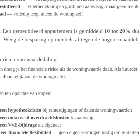
estoffeerd
— vloerbedekking en gordijnen aanwezig, maar geen meube
aal
— volledig leeg, alleen de woning zelf
:
Een gemeubileerd appartement is gemiddeld
10 tot 20%
duu
. Weeg de besparing op meubels af tegen de hogere maandelij
 risico van waardedaling
n draag je het financiële risico als de woningwaarde daalt. Als huurder h
t afhankelijk van de woningmarkt.
n ten opzichte van kopen:
een hypotheekrisico
bij rentestijgingen of dalende woningwaarden
een notaris- of overdrachtskosten
bij aanvang
een VvE-bijdrage
als eigenaar
er financiële flexibiliteit
— geen eigen vermogen nodig om te starten