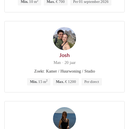
2
Min.
10 m
Max.
€ 700
Per 01 september 2026
Josh
Man · 20 jaar
Zoekt: Kamer / Huurwoning / Studio
2
Min.
15 m
Max.
€ 1200
Per direct