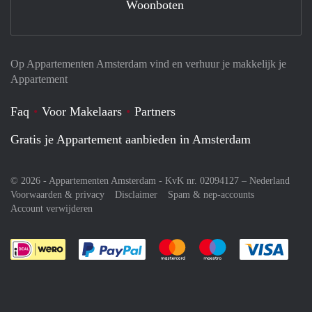
Woonboten
Op Appartementen Amsterdam vind en verhuur je makkelijk je
Appartement
Faq
Voor Makelaars
Partners
Gratis je Appartement aanbieden in Amsterdam
© 2026 - Appartementen Amsterdam - KvK nr. 02094127 –
Nederland
Voorwaarden & privacy
Disclaimer
Spam & nep-accounts
Account verwijderen
Je rekent gemakkelijk af met Paypal
Je rekent gemakkelijk af met M
Je rekent gemakkelij
Je re