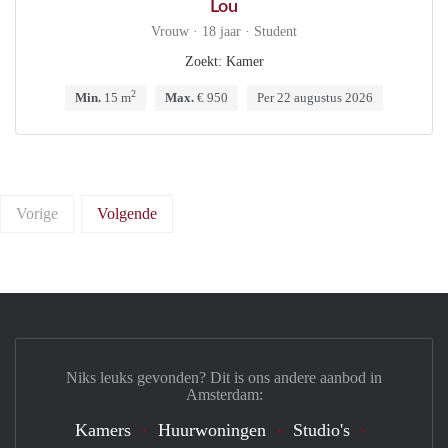
Lou
Vrouw · 18 jaar · Student
Zoekt: Kamer
2
Min.
15 m
Max.
€ 950
Per 22 augustus 2026
Vorige
Volgende
Niks leuks gevonden? Dit is ons andere aanbod in
Amsterdam:
Kamers
Huurwoningen
Studio's