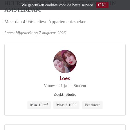
HUURDERS ZOEKEN APPARTEMENTEN IN
OK!
We gebruiken
cookies
voor de beste service
AMSTERDAM
Meer dan 4.956 actieve Appartement-zoekers
Laatst bijgewerkt op 7 augustus 2026
Loes
Vrouw · 21 jaar · Student
Zoekt: Studio
2
Min.
18 m
Max.
€ 1000
Per direct