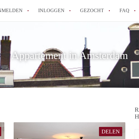
NMELDEN
INLOGGEN
GEZOCHT
FAQ
Wat is de Wet Betaalbare Huur en wat bete
Amsterdam?
Appartement in Amsterdam
Wat zijn de voordelen van het huren van
Hoe vind je een goedkoop appartement i
Wat zijn de verplichtingen van een verhu
Kan je beter een appartement huren of k
Alle veelgestelde vragen
R
H
DELEN