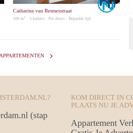
Catharina van Rennesstraat
2
106 m
· 3 kamers · Per direct - Bepaalde tijd
E APPARTEMENTEN
MSTERDAM.NL?
KOM DIRECT IN 
PLAATS NU JE AD
rdam.nl (stap
Appartement Ver
Gratis Je Adverte