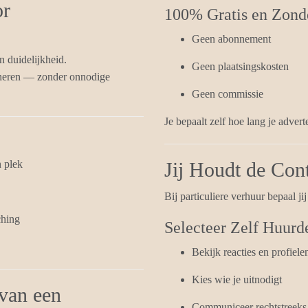
or
100% Gratis en Zonde
Geen abonnement
n duidelijkheid.
Geen plaatsingskosten
ineren — zonder onnodige
Geen commissie
Je bepaalt zelf hoe lang je adverte
 plek
Jij Houdt de Con
Bij particuliere verhuur bepaal jij
ching
Selecteer Zelf Huurd
Bekijk reacties en profiele
Kies wie je uitnodigt
 van een
Communiceer rechtstreeks