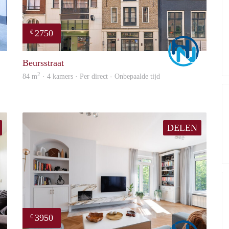
2750
€
Marco
Marco
Beursstraat
2
84 m
· 4 kamers · Per direct - Onbepaalde tijd
DELEN
3950
€
Marco
Marco