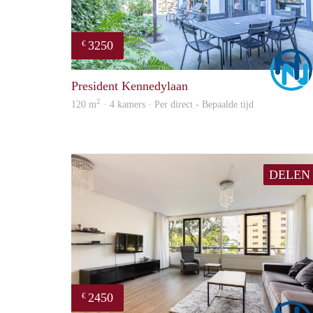
3250
€
President Kennedylaan
2
120 m
· 4 kamers · Per direct - Bepaalde tijd
DELEN
2450
€