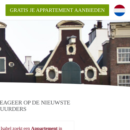
GRATIS JE APPARTEMENT AANBIEDEN
kent die voor mij als huurder in
 een appartement in Amsterdam?
n Amsterdam?
urder van een huur appartement?
open in Amsterdam?
EAGEER OP DE NIEUWSTE
UURDERS
Isabel zoekt een
Appartement
in