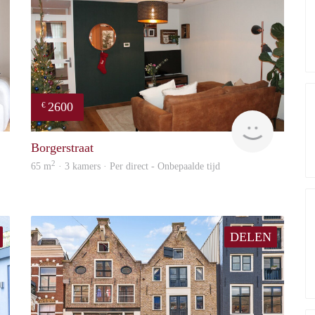
2600
€
Marco
Expat
Borgerstraat
2
65 m
· 3 kamers · Per direct - Onbepaalde tijd
DELEN