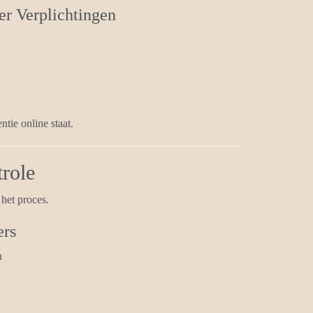
r Verplichtingen
ntie online staat.
trole
 het proces.
ers
n