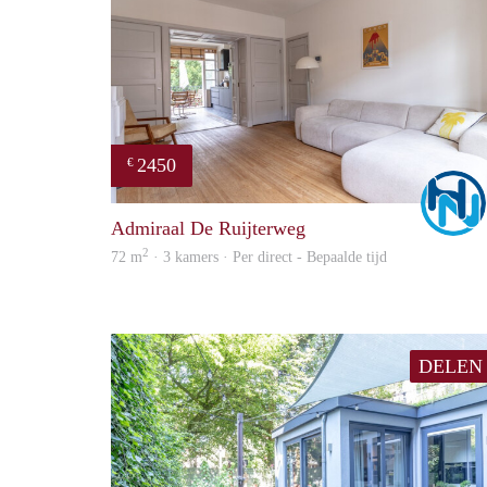
2450
€
Admiraal De Ruijterweg
2
72 m
· 3 kamers · Per direct - Bepaalde tijd
DELEN