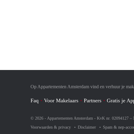
Op Appartementen Amsterdam vind en verhuur je makk
Faq
Voor Makelaars
Partners
Gratis je A
© 2026 - Appartementen Amsterdam - KvK nr. 02094127 –
Voorwaarden & privacy
Disclaimer
Spam & nep-acco