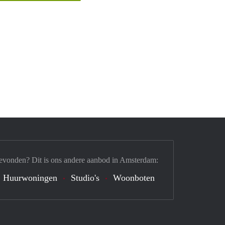
evonden? Dit is ons andere aanbod in Amsterdam:
Huurwoningen
Studio's
Woonboten