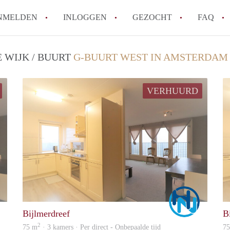
NMELDEN
INLOGGEN
GEZOCHT
FAQ
 WIJK / BUURT
G-BUURT WEST IN AMSTERDAM
Wat is de Wet Betaalbare Huur en wat bete
Amsterdam?
VERHUURD
Wat zijn de voordelen van het huren van
Hoe vind je een goedkoop appartement i
Wat zijn de verplichtingen van een verhu
Kan je beter een appartement huren of k
Alle veelgestelde vragen
Marco
Marco
Bijlmerdreef
B
2
75 m
· 3 kamers · Per direct - Onbepaalde tijd
7