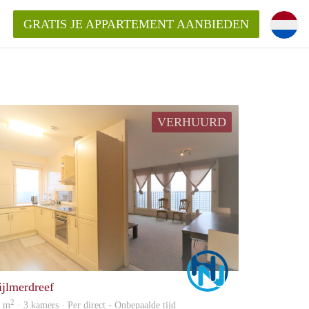
GRATIS JE APPARTEMENT AANBIEDEN
kent die voor mij als huurder in
VERHUURD
 een appartement in Amsterdam?
n Amsterdam?
urder van een huur appartement?
open in Amsterdam?
Marco
ijlmerdreef
2
5 m
· 3 kamers · Per direct - Onbepaalde tijd