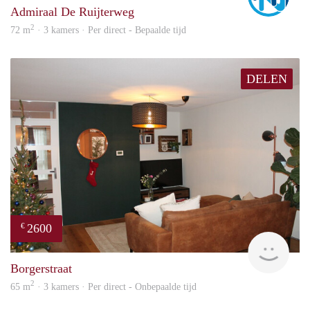
Admiraal De Ruijterweg
2
72 m
· 3 kamers · Per direct - Bepaalde tijd
DELEN
2600
€
Expa
Borgerstraat
2
65 m
· 3 kamers · Per direct - Onbepaalde tijd