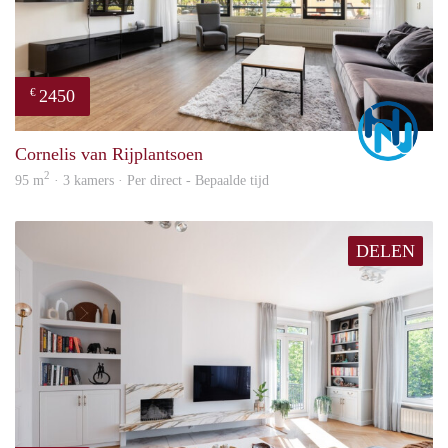
2450
€
Marc
Cornelis van Rijplantsoen
2
95 m
· 3 kamers · Per direct - Bepaalde tijd
DELEN