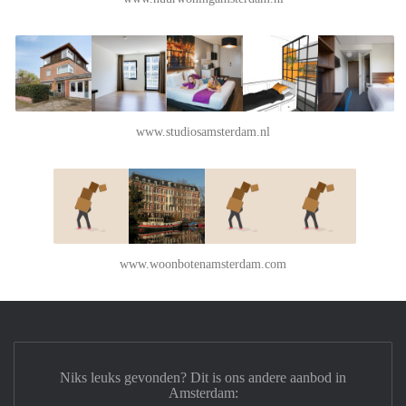
www.studiosamsterdam.nl
www.woonbotenamsterdam.com
Niks leuks gevonden? Dit is ons andere aanbod in
Amsterdam: