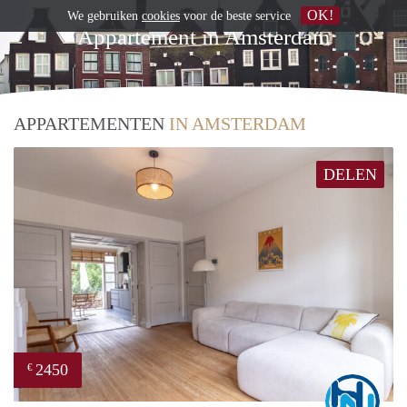
OK!
We gebruiken
cookies
voor de beste service
Appartement in Amsterdam
APPARTEMENTEN
IN AMSTERDAM
DELEN
2450
€
Marc