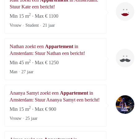
Ka
Stuur Kate een bericht!
2
Min 15 m
· Max € 1100
Vrouw · Student ·
21 jaar
Nathan zoekt een
Appartement
in
Na
Amsterdam: Stuur Nathan een bericht!
2
Min 45 m
· Max € 1250
Man ·
27 jaar
Ananya Samyt zoekt een
Appartement
in
An
Amsterdam: Stuur Ananya Samyt een bericht!
2
Min 15 m
· Max € 900
Vrouw ·
25 jaar