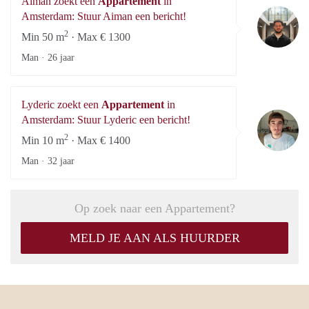
Aiman zoekt een
Appartement
in
A
Amsterdam: Stuur Aiman een bericht!
2
Min 50 m
· Max € 1300
Man ·
26 jaar
Lyderic zoekt een
Appartement
in
Ly
Amsterdam: Stuur Lyderic een bericht!
2
Min 10 m
· Max € 1400
Man ·
32 jaar
Op zoek naar een Appartement?
MELD JE AAN ALS HUURDER