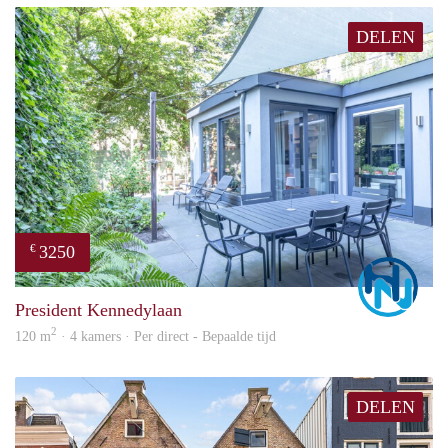
DELEN
3250
€
Marc
President Kennedylaan
2
120 m
· 4 kamers · Per direct - Bepaalde tijd
DELEN