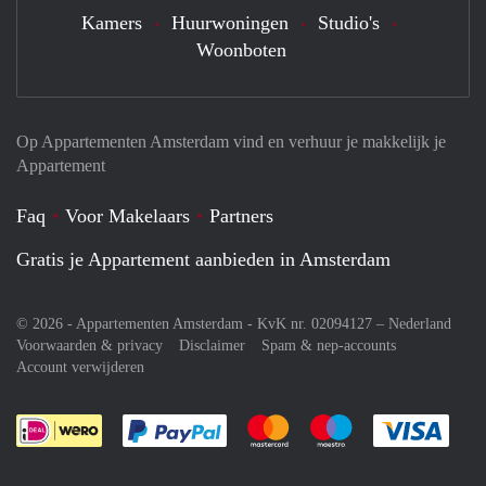
Kamers
Huurwoningen
Studio's
Woonboten
Op Appartementen Amsterdam vind en verhuur je makkelijk je
Appartement
Faq
Voor Makelaars
Partners
Gratis je Appartement aanbieden in Amsterdam
© 2026 - Appartementen Amsterdam - KvK nr. 02094127 –
Nederland
Voorwaarden & privacy
Disclaimer
Spam & nep-accounts
Account verwijderen
Je rekent gemakkelijk af met Paypal
Je rekent gemakkelijk af met M
Je rekent gemakkelij
Je re