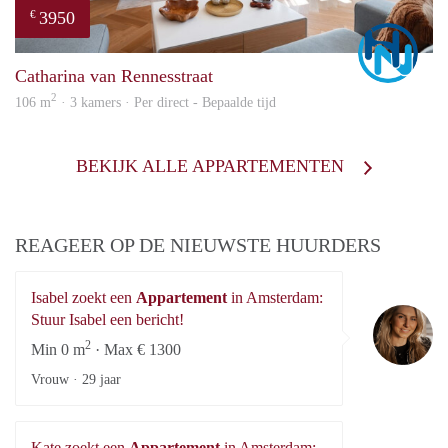
3950
€
Marc
Catharina van Rennesstraat
2
106 m
· 3 kamers · Per direct - Bepaalde tijd
BEKIJK ALLE APPARTEMENTEN
REAGEER OP DE NIEUWSTE HUURDERS
Isabel zoekt een
Appartement
in Amsterdam:
Is
Stuur Isabel een bericht!
2
Min 0 m
· Max € 1300
Vrouw ·
29 jaar
Kate zoekt een
Appartement
in Amsterdam: