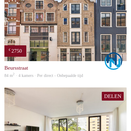
2750
€
Marc
Beursstraat
2
84 m
· 4 kamers · Per direct - Onbepaalde tijd
DELEN