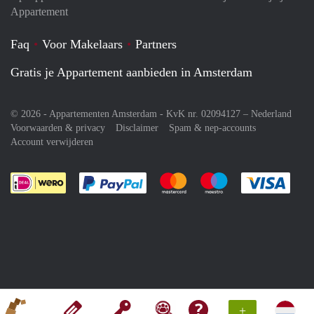
Appartement
Faq
Voor Makelaars
Partners
Gratis je Appartement aanbieden in Amsterdam
© 2026 - Appartementen Amsterdam - KvK nr. 02094127 –
Nederland
Voorwaarden & privacy
Disclaimer
Spam & nep-accounts
Account verwijderen
Je rekent gemakkelijk af met Paypal
Je rekent gemakkelijk af met M
Je rekent gemakkelij
Je re
+