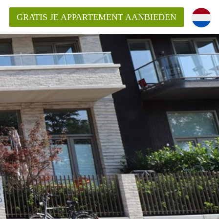
GRATIS JE APPARTEMENT AANBIEDEN
kent die voor mij als huurder in
 een appartement in Amsterdam?
n Amsterdam?
urder van een huur appartement?
open in Amsterdam?