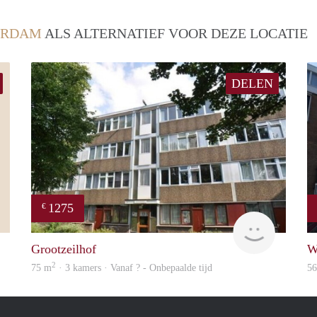
ERDAM
ALS ALTERNATIEF VOOR DEZE LOCATIE
DELEN
1275
€
Alcoco
rent
Grootzeilhof
W
2
75 m
· 3 kamers · Vanaf ? - Onbepaalde tijd
5