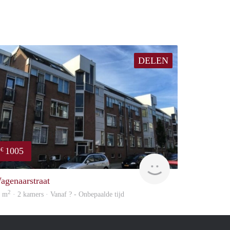
DELEN
1005
€
finder
agenaarstraat
2
6 m
· 2 kamers · Vanaf ? - Onbepaalde tijd