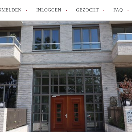
NMELDEN
INLOGGEN
GEZOCHT
FAQ
Wat is de Wet Betaalbare Huur en wat bete
Amsterdam?
Wat zijn de voordelen van het huren van
Hoe vind je een goedkoop appartement i
Wat zijn de verplichtingen van een verhu
Kan je beter een appartement huren of k
Alle veelgestelde vragen