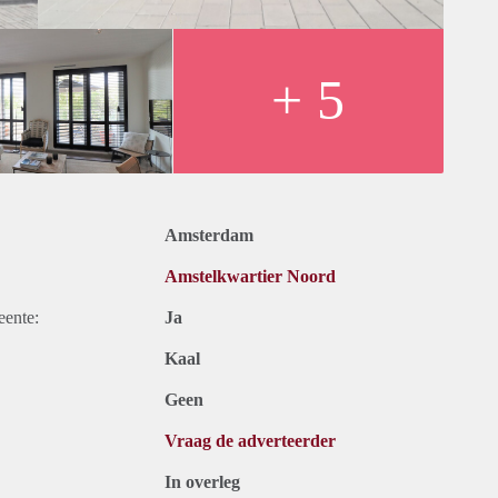
rk
+ 5
ing for € 100,- per month extra
Amsterdam
Amstelkwartier Noord
eente:
Ja
Kaal
Geen
Vraag de adverteerder
In overleg