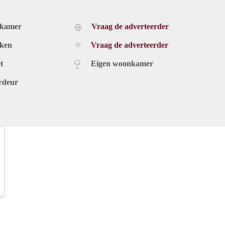
dkamer
Vraag de adverteerder
uken
Vraag de adverteerder
t
Eigen woonkamer
rdeur