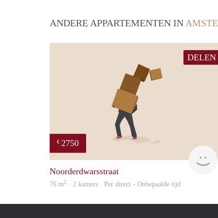
ANDERE APPARTEMENTEN IN
AMST
DELEN
2750
€
Noorderdwarsstraat
2
76 m
· 2 kamers · Per direct - Onbepaalde tijd