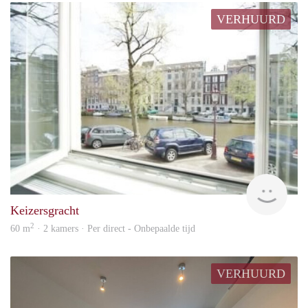
VERHUURD
Allr
Keizersgracht
2
60 m
· 2 kamers · Per direct - Onbepaalde tijd
VERHUURD