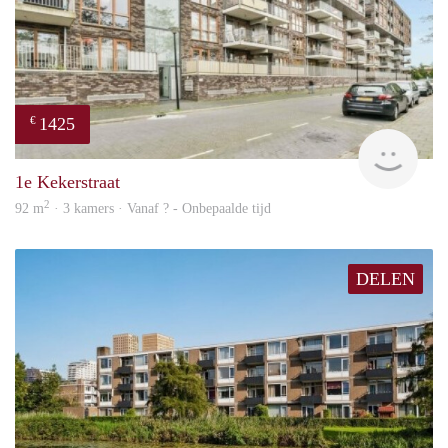
1425
€
finde
1e Kekerstraat
2
92 m
· 3 kamers · Vanaf ? - Onbepaalde tijd
DELEN