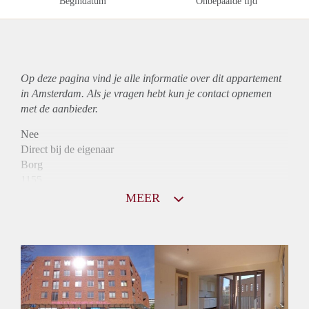
Begindatum
Onbepaalde tijd
Op deze pagina vind je alle informatie over dit
appartement
in Amsterdam. Als je vragen hebt kun je contact opnemen
met de aanbieder.
Nee
Direct bij de eigenaar
Borg
1155
Garantiestelling
MEER
Mogelijk
Huurtoeslag
Niet mogelijk
Inkomen eis
3,1 X Maandhuur Bruto
Huurtermijn
Onbepaalde termijn