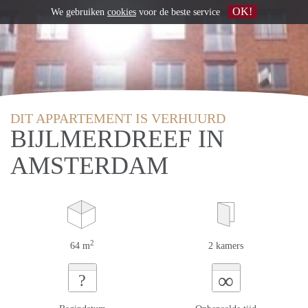
OK!
We gebruiken
cookies
voor de beste service
DIT APPARTEMENT IS VERHUURD
BIJLMERDREEF IN
AMSTERDAM
2
64 m
2 kamers
∞
?