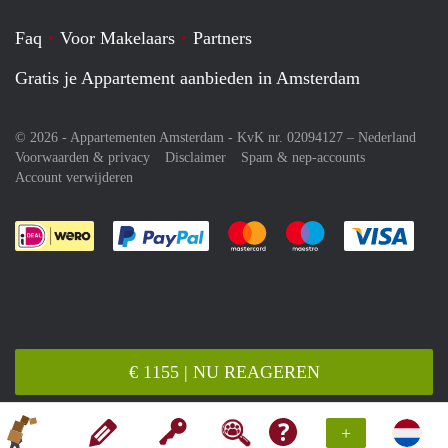
Faq
Voor Makelaars
Partners
Gratis je Appartement aanbieden in Amsterdam
© 2026 - Appartementen Amsterdam - KvK nr. 02094127 –
Nederland
Voorwaarden & privacy
Disclaimer
Spam & nep-accounts
Account verwijderen
Je rekent gemakkelijk af met Paypal
Je rekent gemakkelijk af met M
Je rekent gemakkelij
Je re
€ 1155 | NU REAGEREN
+