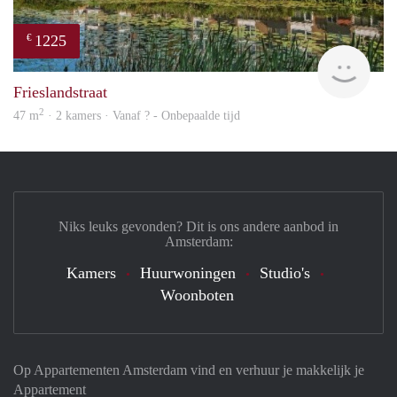
1225
€
finde
Frieslandstraat
2
47 m
· 2 kamers · Vanaf ? - Onbepaalde tijd
Niks leuks gevonden? Dit is ons andere aanbod in
Amsterdam:
Kamers
Huurwoningen
Studio's
Woonboten
Op Appartementen Amsterdam vind en verhuur je makkelijk je
Appartement