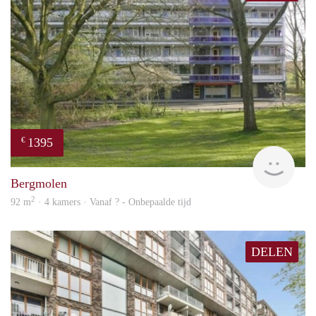
1395
€
rent
Bergmolen
2
92 m
· 4 kamers · Vanaf ? - Onbepaalde tijd
DELEN