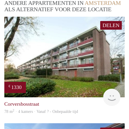
ANDERE APPARTEMENTEN IN
AMSTERDAM
ALS ALTERNATIEF VOOR DEZE LOCATIE
DELEN
1330
€
finde
Corversbosstraat
2
78 m
· 4 kamers · Vanaf ? - Onbepaalde tijd