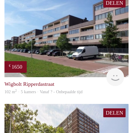
DELEN
1650
€
rent
Wigbolt Ripperdastraat
2
102 m
· 5 kamers · Vanaf ? - Onbepaalde tijd
DELEN