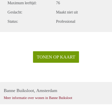
Maximum leeftijd:
76
Beschikbaarheid: per direct
Geslacht:
Maakt niet uit
Status:
Professional
TONEN OP KAART
Banne Buiksloot, Amsterdam
Meer informatie over wonen in Banne Buiksloot