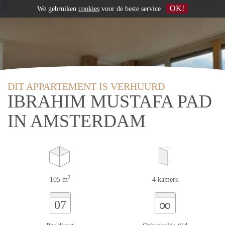
OK!
We gebruiken
cookies
voor de beste service
DIT APPARTEMENT IS VERHUURD
IBRAHIM MUSTAFA PAD
IN AMSTERDAM
2
105 m
4 kamers
∞
07