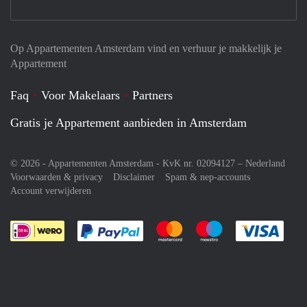
Op Appartementen Amsterdam vind en verhuur je makkelijk je
Appartement
Faq
Voor Makelaars
Partners
Gratis je Appartement aanbieden in Amsterdam
© 2026 - Appartementen Amsterdam - KvK nr. 02094127 –
Nederland
Voorwaarden & privacy
Disclaimer
Spam & nep-accounts
Account verwijderen
Je rekent gemakkelijk af met Paypal
Je rekent gemakkelijk af met M
Je rekent gemakkelij
Je re