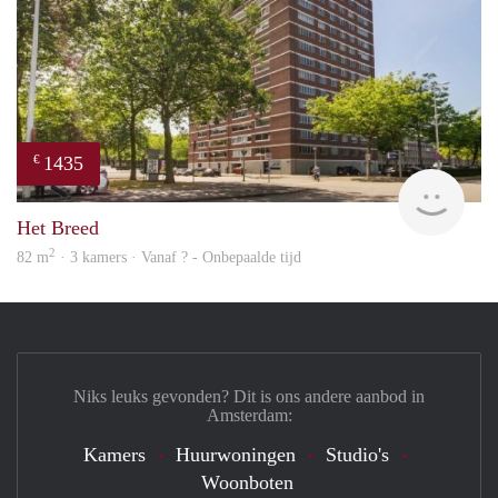
1435
€
finde
Het Breed
2
82 m
· 3 kamers · Vanaf ? - Onbepaalde tijd
Niks leuks gevonden? Dit is ons andere aanbod in
Amsterdam:
Kamers
Huurwoningen
Studio's
Woonboten