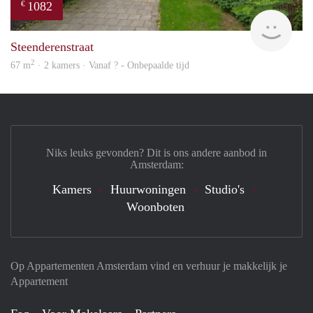
1082
€
finde
Steenderenstraat
2
67 m
· 2 kamers · Vanaf ? - Onbepaalde tijd
Niks leuks gevonden? Dit is ons andere aanbod in
Amsterdam:
Kamers
Huurwoningen
Studio's
Woonboten
Op Appartementen Amsterdam vind en verhuur je makkelijk je
Appartement