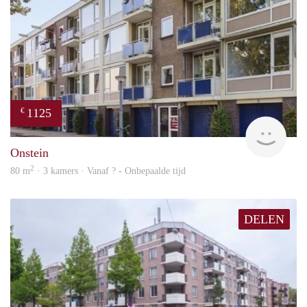
1125
€
finde
Onstein
2
80 m
· 3 kamers · Vanaf ? - Onbepaalde tijd
DELEN