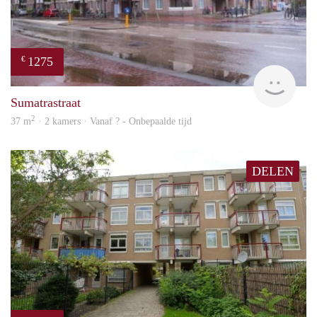
1275
€
finde
Sumatrastraat
2
37 m
· 2 kamers · Vanaf ? - Onbepaalde tijd
DELEN