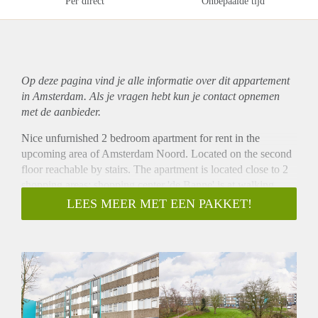
Per direct
Onbepaalde tijd
Op deze pagina vind je alle informatie over dit
appartement
in Amsterdam. Als je vragen hebt kun je contact opnemen
met de aanbieder.
Nice unfurnished 2 bedroom apartment for rent in the
upcoming area of Amsterdam Noord. Located on the second
floor reachable by stairs. The apartment is located close to 2
shopping areas: shopping center 'de Banne' is at walking
distance. The bigger shopping area and the metro station
LEES MEER MET EEN PAKKET!
'Noord' are only a few minutes by bike and easy to reach by
public transport and car.
- Directly available for minimum 12 months
- 2 bedrooms (sharing possible with maximum 2 persons)
- 75m2
- Fully equipped kitchen
- Livingroom with open kitchen