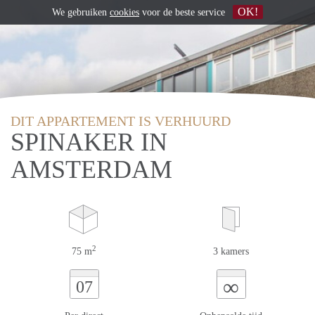
OK!
We gebruiken
cookies
voor de beste service
DIT APPARTEMENT IS VERHUURD
SPINAKER IN
AMSTERDAM
2
75 m
3 kamers
∞
07