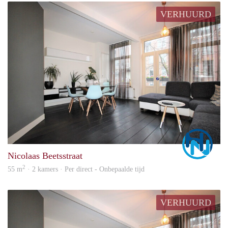
VERHUURD
Marc
Nicolaas Beetsstraat
2
55 m
· 2 kamers · Per direct - Onbepaalde tijd
VERHUURD