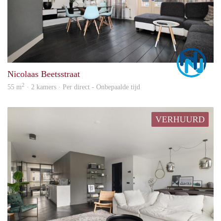
Marc
Nicolaas Beetsstraat
2
55 m
· 2 kamers · Per direct - Onbepaalde tijd
VERHUURD