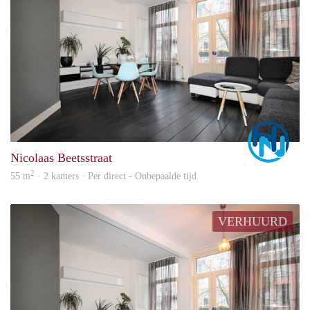
Marc
Nicolaas Beetsstraat
2
55 m
· 2 kamers · Per direct - Onbepaalde tijd
VERHUURD