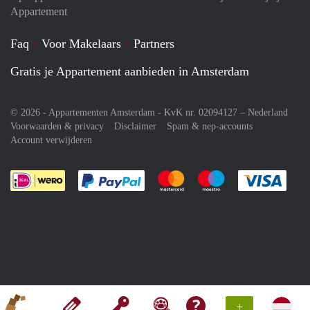
Appartement
Faq
Voor Makelaars
Partners
Gratis je Appartement aanbieden in Amsterdam
© 2026 - Appartementen Amsterdam - KvK nr. 02094127 –
Nederland
Voorwaarden & privacy
Disclaimer
Spam & nep-accounts
Account verwijderen
Je rekent gemakkelijk af met Paypal
Je rekent gemakkelijk af met M
Je rekent gemakkelij
Je re
+