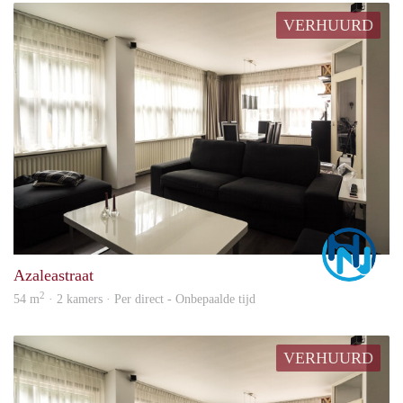
VERHUURD
Marc
Azaleastraat
2
54 m
· 2 kamers · Per direct - Onbepaalde tijd
VERHUURD