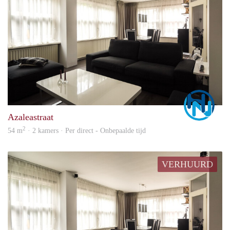
Marc
Azaleastraat
2
54 m
· 2 kamers · Per direct - Onbepaalde tijd
VERHUURD