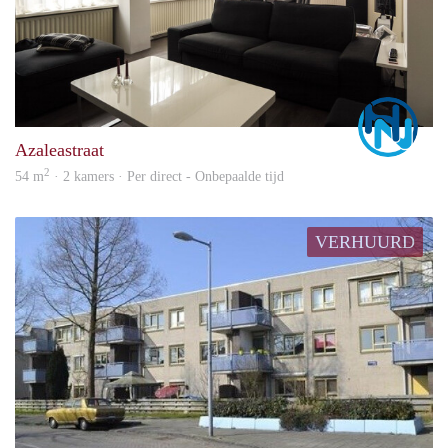
Marc
Azaleastraat
2
54 m
· 2 kamers · Per direct - Onbepaalde tijd
VERHUURD