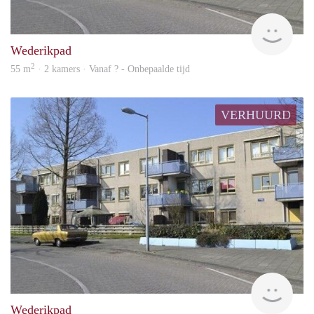
rent
Wederikpad
2
55 m
· 2 kamers · Vanaf ? - Onbepaalde tijd
VERHUURD
rent
Wederikpad