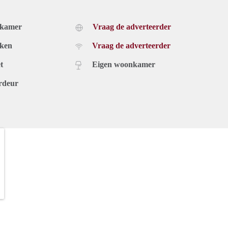
dkamer
Vraag de adverteerder
uken
Vraag de adverteerder
t
Eigen woonkamer
rdeur