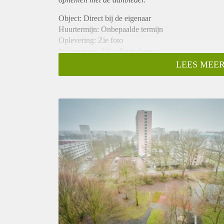
Object: Direct bij de eigenaar
Huurtermijn: Onbepaalde termijn
Oplevering: Zie foto
Inkomen eis: 3,0 x Bruto huur
Garantiestelling mogelijk: Ja
LEES MEER
Borg: 1 Maand
Bemiddeling kosten: Nee
Woningdelers toegestaan: Ja
Huisdieren toegestaan: Afhankelijk van de Eigenaar
Huurtoeslag grens: Nee
Geschikt voor studenten: Afhankelijk van de Eigena