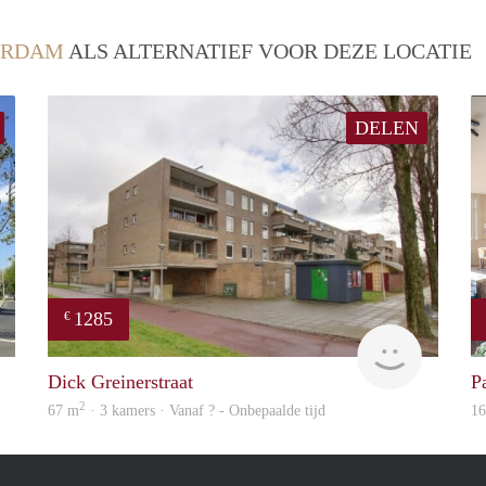
ERDAM
ALS ALTERNATIEF VOOR DEZE LOCATIE
DELEN
1285
€
rent
finder
Dick Greinerstraat
Pa
2
67 m
· 3 kamers · Vanaf ? - Onbepaalde tijd
1