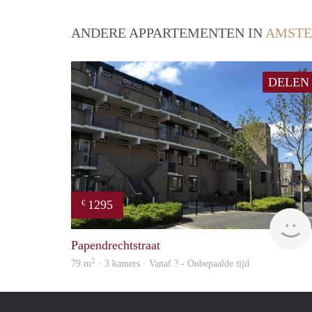
ANDERE APPARTEMENTEN IN
AMST
DELEN
1295
€
Papendrechtstraat
2
79 m
· 3 kamers · Vanaf ? - Onbepaalde tijd