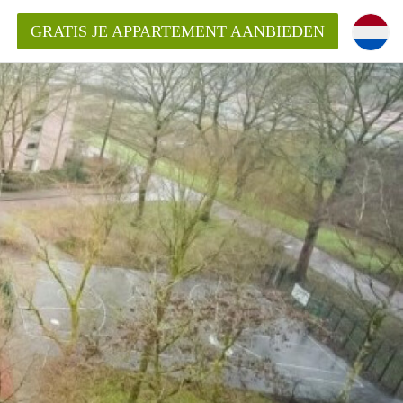
GRATIS JE APPARTEMENT AANBIEDEN
kent die voor mij als huurder in
 een appartement in Amsterdam?
n Amsterdam?
urder van een huur appartement?
open in Amsterdam?