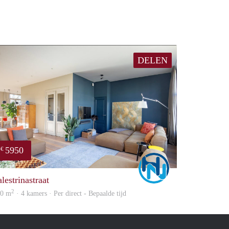
DELEN
5950
€
Marco
lestrinastraat
2
60 m
· 4 kamers · Per direct - Bepaalde tijd