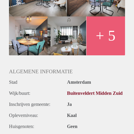
- Registration possible
- New kitchen with built-in appliances
- Bathroom with seperate shower and sink
- Seperate toilet
Rental price € 1350,- excluding utilities
+ 5
Deposit equal to 2 months rent
ALGEMENE INFORMATIE
Stad
Amsterdam
Wijk/buurt:
Buitenveldert Midden Zuid
Inschrijven gemeente:
Ja
Opleverniveau:
Kaal
Huisgenoten:
Geen