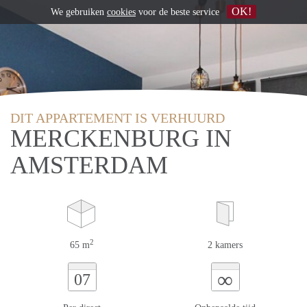
OK!
We gebruiken
cookies
voor de beste service
DIT APPARTEMENT IS VERHUURD
MERCKENBURG IN
AMSTERDAM
2
65 m
2 kamers
∞
07