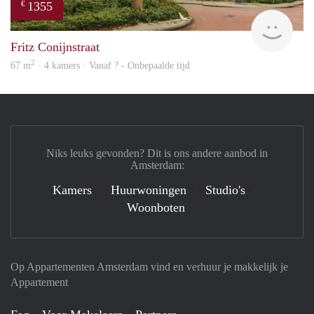
1355
€
rent
Fritz Conijnstraat
2
67 m
· 4 kamers · Vanaf ? - Onbepaalde tijd
Niks leuks gevonden? Dit is ons andere aanbod in
Amsterdam:
Kamers
Huurwoningen
Studio's
Woonboten
Op Appartementen Amsterdam vind en verhuur je makkelijk je
Appartement