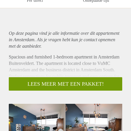
Per direct
Onbepaalde tijd
Op deze pagina vind je alle informatie over dit
appartement
in Amsterdam. Als je vragen hebt kun je contact opnemen
met de aanbieder.
Spacious and furnished 1-bedroom apartment in Amsterdam
Buitenveldert. The apartment is located close to VuMC
Amsterdam and the business district in Amsterdam South.
Perfect connections for public transport and easy options for
parking.
LEES MEER MET EEN PAKKET!
- Available from 01-12-2020 for minimum 12 months
- Sunny west facing balcony
- No waitinglist for a parking permit
- 2nd floor reachable by stairs
- 65m2
- Fully furnished
- 1 bedroom (perfect for a couple or single person