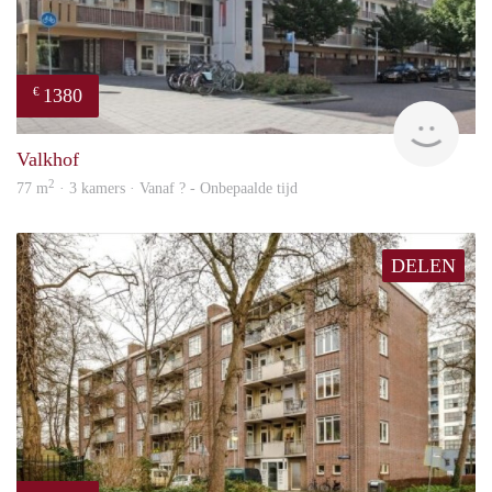
1380
€
finde
Valkhof
2
77 m
· 3 kamers · Vanaf ? - Onbepaalde tijd
DELEN