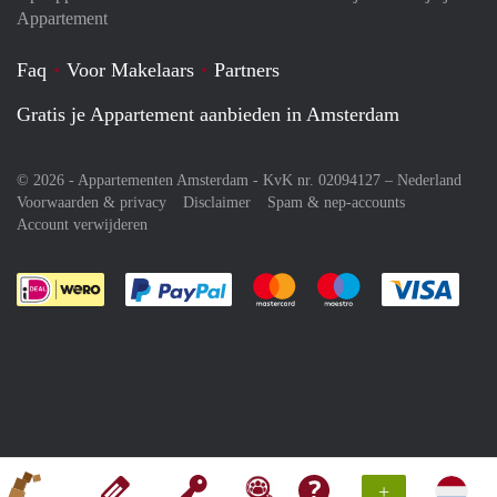
Appartement
Faq
Voor Makelaars
Partners
Gratis je Appartement aanbieden in Amsterdam
© 2026 - Appartementen Amsterdam - KvK nr. 02094127 –
Nederland
Voorwaarden & privacy
Disclaimer
Spam & nep-accounts
Account verwijderen
Je rekent gemakkelijk af met Paypal
Je rekent gemakkelijk af met M
Je rekent gemakkelij
Je re
+