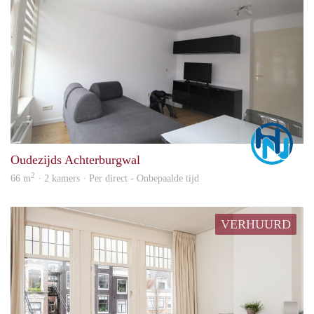
Marc
Oudezijds Achterburgwal
2
66 m
· 2 kamers · Per direct - Onbepaalde tijd
VERHUURD