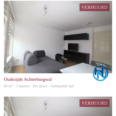
VERHUURD
Marc
Oudezijds Achterburgwal
2
66 m
· 2 kamers · Per direct - Onbepaalde tijd
VERHUURD