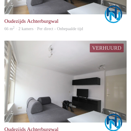
Marc
Oudezijds Achterburgwal
2
66 m
· 2 kamers · Per direct - Onbepaalde tijd
VERHUURD
Marc
Oudezijds Achterburgwal