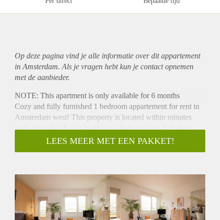
Per direct
Bepaalde tijd
Op deze pagina vind je alle informatie over dit
appartement
in Amsterdam. Als je vragen hebt kun je contact opnemen
met de aanbieder.
NOTE: This apartment is only available for 6 months
Cozy and fully furnished 1 bedroom appartement for rent in
Amsterdam west! This property is located within minutes
walk from Bos & Lommerplein where you can find shops,
supermarket, bars, restaurants and public transport. Within 1
LEES MEER MET EEN PAKKET!
minute you can access the ring A10 of Amsterdam and with
the bike to Damsquare takes about 15 minutes.
- Available from 01-05-2019 to 01-11-2019)
- 1 bedroom (available for a couple or single person)
- 50m2
- Fully furnished
- Bathroom with separate shower and sink