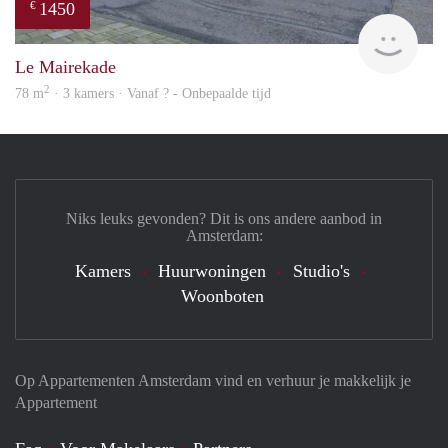
1450
€
Woni
Le Mairekade
2
78 m
· 3 kamers · Vanaf ? - Onbepaalde tijd
Niks leuks gevonden? Dit is ons andere aanbod in
Amsterdam:
Kamers
Huurwoningen
Studio's
Woonboten
Op Appartementen Amsterdam vind en verhuur je makkelijk je
Appartement