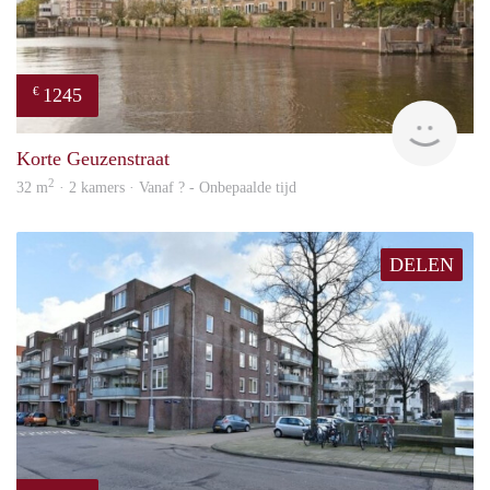
1245
€
rent
Korte Geuzenstraat
2
32 m
· 2 kamers · Vanaf ? - Onbepaalde tijd
DELEN