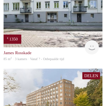
1350
€
rent
James Rosskade
2
85 m
· 3 kamers · Vanaf ? - Onbepaalde tijd
DELEN