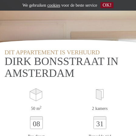
OK!
We gebruiken
cookies
voor de beste service
DIT APPARTEMENT IS VERHUURD
DIRK BONSSTRAAT IN
AMSTERDAM
2
50 m
2 kamers
08
31