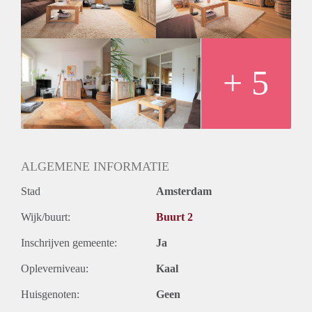
- Seperate toilet
- Spacious sunny balcony
- Close to public transport
- Wooden floors
- Registration possible
+ 5
Rental price € 1350,- excluding utilities
Deposit equal to 2 months rent
ALGEMENE INFORMATIE
Stad
Amsterdam
Wijk/buurt:
Buurt 2
Inschrijven gemeente:
Ja
Opleverniveau:
Kaal
Huisgenoten:
Geen