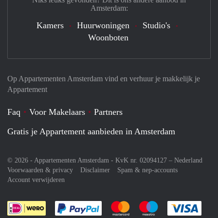
Amsterdam:
Kamers
Huurwoningen
Studio's
Woonboten
Op Appartementen Amsterdam vind en verhuur je makkelijk je
Appartement
Faq
Voor Makelaars
Partners
Gratis je Appartement aanbieden in Amsterdam
© 2026 - Appartementen Amsterdam - KvK nr. 02094127 –
Nederland
Voorwaarden & privacy
Disclaimer
Spam & nep-accounts
Account verwijderen
Je rekent gemakkelijk af met Paypal
Je rekent gemakkelijk af met M
Je rekent gemakkelij
Je re