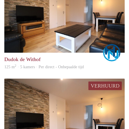
Marc
Dudok de Withof
2
125 m
· 5 kamers · Per direct - Onbepaalde tijd
VERHUURD