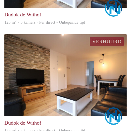
Marc
Dudok de Withof
2
125 m
· 5 kamers · Per direct - Onbepaalde tijd
VERHUURD
Marc
Dudok de Withof
2
125 m
· 5 kamers · Per direct - Onbepaalde tijd