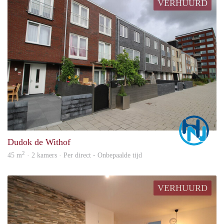
VERHUURD
Marc
Dudok de Withof
2
45 m
· 2 kamers · Per direct - Onbepaalde tijd
VERHUURD