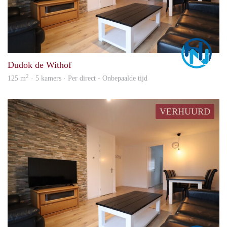
Marc
Dudok de Withof
2
125 m
· 5 kamers · Per direct - Onbepaalde tijd
VERHUURD