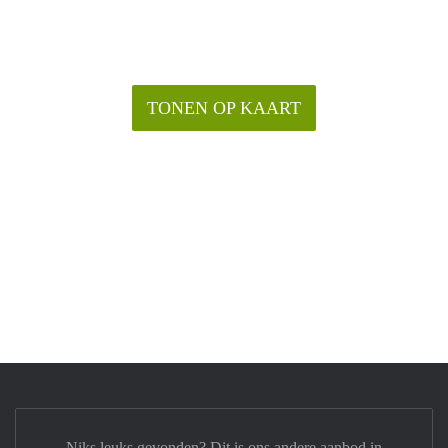
TONEN OP KAART
Niks leuks gevonden? Dit is ons andere aanbod in