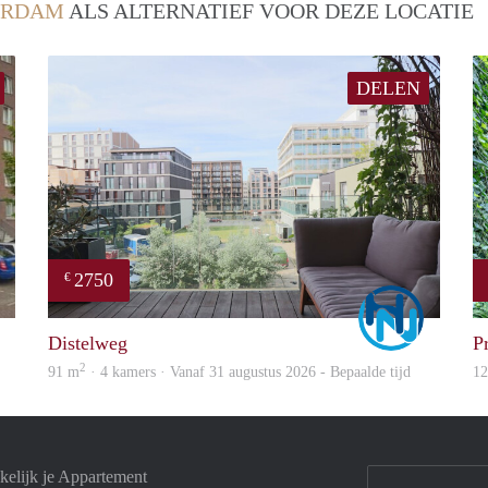
ERDAM
ALS ALTERNATIEF VOOR DEZE LOCATIE
DELEN
2750
€
Woning
Marco
Distelweg
P
2
91 m
· 4 kamers · Vanaf 31 augustus 2026 - Bepaalde tijd
1
elijk je Appartement