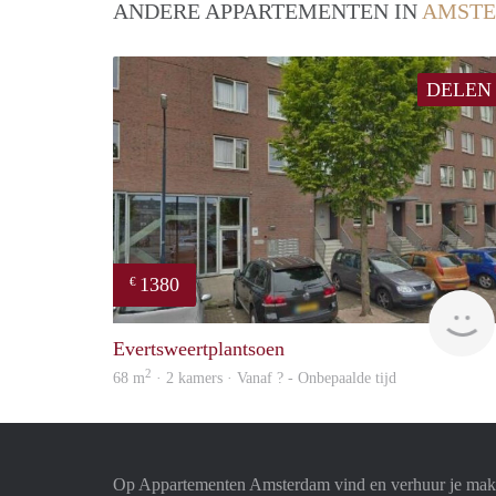
ANDERE APPARTEMENTEN IN
AMST
DELEN
1380
€
Evertsweertplantsoen
2
68 m
· 2 kamers · Vanaf ? - Onbepaalde tijd
Op Appartementen Amsterdam vind en verhuur je makk