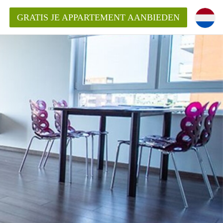
GRATIS JE APPARTEMENT AANBIEDEN
kent die voor mij als huurder in
 een appartement in Amsterdam?
n Amsterdam?
urder van een huur appartement?
open in Amsterdam?