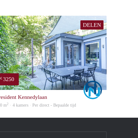
DELEN
3250
€
Marco
resident Kennedylaan
2
20 m
· 4 kamers · Per direct - Bepaalde tijd