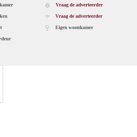
dkamer
Vraag de adverteerder
uken
Vraag de adverteerder
t
Eigen woonkamer
rdeur