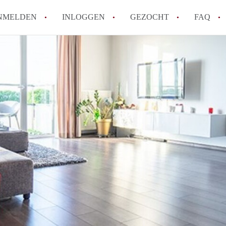
NMELDEN
INLOGGEN
GEZOCHT
FAQ
Wat is de Wet Betaalbare Huur en wat bete
Amsterdam?
Wat zijn de voordelen van het huren van
Hoe vind je een goedkoop appartement i
Wat zijn de verplichtingen van een verhu
Kan je beter een appartement huren of k
Alle veelgestelde vragen