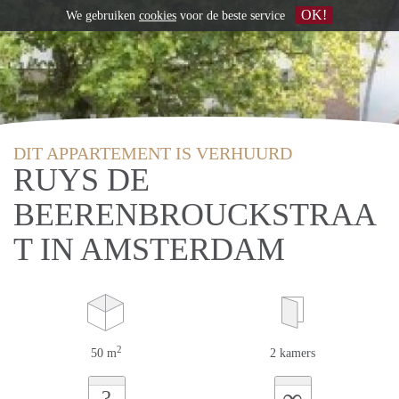
OK!
We gebruiken
cookies
voor de beste service
DIT APPARTEMENT IS VERHUURD
RUYS DE
BEERENBROUCKSTRAA
T IN AMSTERDAM
2
50 m
2 kamers
∞
?