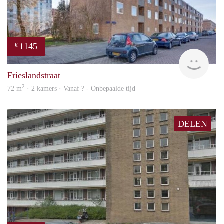
1145
€
finde
Frieslandstraat
2
72 m
· 2 kamers · Vanaf ? - Onbepaalde tijd
DELEN