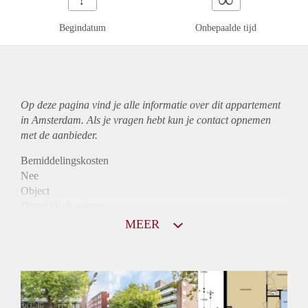
Begindatum
Onbepaalde tijd
Op deze pagina vind je alle informatie over dit
appartement
in Amsterdam. Als je vragen hebt kun je contact opnemen
met de aanbieder.
Bemiddelingskosten
Nee
Object
Direct bij de eigenaar
Borg
MEER
1150
Garantiestelling
Mogelijk
Huurtoeslag
Niet mogelijk