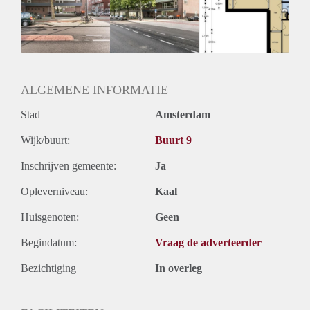
Inkomen eis
3,2 X Maandhuur Bruto
Huurtermijn
Onbepaalde termijn
Oplevering
Kaal
ALGEMENE INFORMATIE
Stad
Amsterdam
Wijk/buurt:
Buurt 9
Inschrijven gemeente:
Ja
Opleverniveau:
Kaal
Huisgenoten:
Geen
Begindatum:
Vraag de adverteerder
Bezichtiging
In overleg