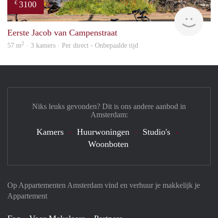
3100
€
AMST
Eerste Jacob van Campenstraat
2
57 m
· 3 kamers · Per direct - Onbepaalde tijd
Niks leuks gevonden? Dit is ons andere aanbod in
Amsterdam:
Kamers
Huurwoningen
Studio's
Woonboten
Op Appartementen Amsterdam vind en verhuur je makkelijk je
Appartement