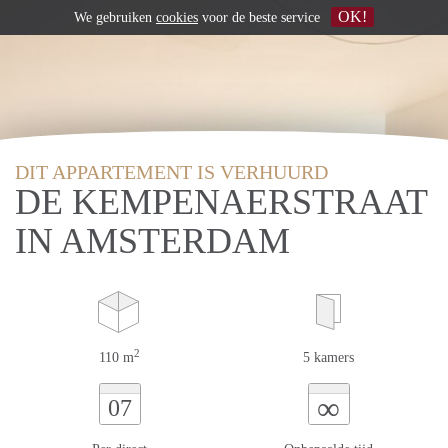
OK!
We gebruiken
cookies
voor de beste service
DIT APPARTEMENT IS VERHUURD
DE KEMPENAERSTRAAT
IN AMSTERDAM
2
110 m
5 kamers
∞
07