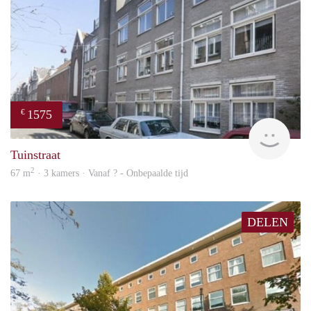
1575
€
finde
Tuinstraat
2
67 m
· 3 kamers · Vanaf ? - Onbepaalde tijd
DELEN