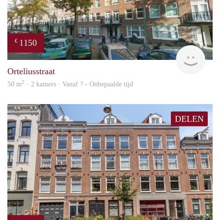
1150
€
finde
Orteliusstraat
2
50 m
· 2 kamers · Vanaf ? - Onbepaalde tijd
DELEN