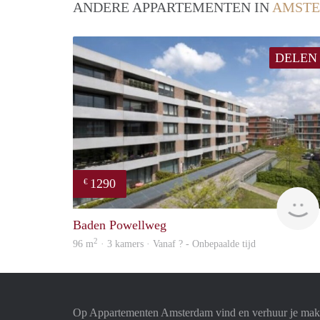
ANDERE APPARTEMENTEN IN
AMST
DELEN
1290
€
Baden Powellweg
2
96 m
· 3 kamers · Vanaf ? - Onbepaalde tijd
Op Appartementen Amsterdam vind en verhuur je makk