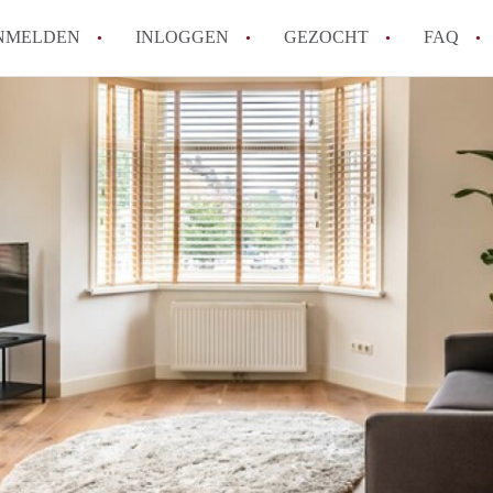
NMELDEN
INLOGGEN
GEZOCHT
FAQ
Wat is de Wet Betaalbare Huur en wat bete
Amsterdam?
Wat zijn de voordelen van het huren van
Hoe vind je een goedkoop appartement i
Wat zijn de verplichtingen van een verhu
Kan je beter een appartement huren of k
Alle veelgestelde vragen