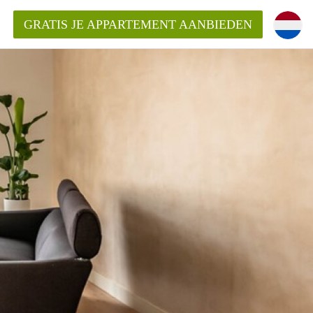
GRATIS JE APPARTEMENT AANBIEDEN
kent die voor mij als huurder in
 een appartement in Amsterdam?
n Amsterdam?
urder van een huur appartement?
open in Amsterdam?