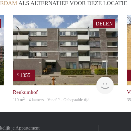
ERDAM
ALS ALTERNATIEF VOOR DEZE LOCATIE
DELEN
1355
€
finder
rent
Renkumhof
V
2
110 m
· 4 kamers · Vanaf ? - Onbepaalde tijd
3
elijk je Appartement