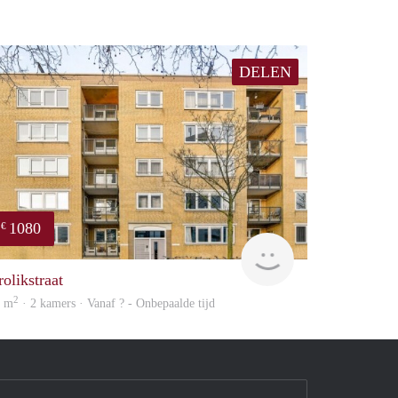
DELEN
1080
€
finder
rolikstraat
2
5 m
· 2 kamers · Vanaf ? - Onbepaalde tijd