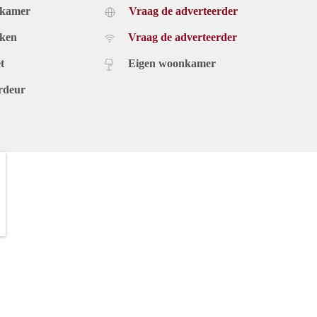
dkamer
Vraag de adverteerder
uken
Vraag de adverteerder
t
Eigen woonkamer
rdeur