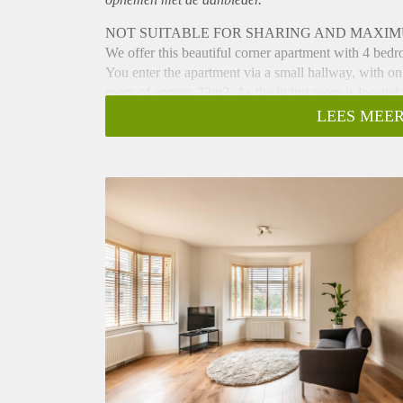
NOT SUITABLE FOR SHARING AND MAXIM
We offer this beautiful corner apartment with 4 be
You enter the apartment via a small hallway, with on yo
room of approx 22m2. As the living room is located in
an open kitchen with all modern appliances and a ma
LEES MEER
The rear side of the kitchen gives you access to all 
rooms. The first room is a walk in closet. The secon
bedroom with access to your own balcony is located a
access to the balcony.
From this hallway you also have access to the bathr
separate shower. It has a modern finish with grey and 
There is also a special room with the washing machi
Located in a quiet street, but with lot's of shops an
This apartment is located in a very popular part of the
restaurants and cafes. The cozy Jordaan is not far a
Viewings by appointment. Please call our office a
Are you relocating to The Netherlands? Urban Homie
more information.