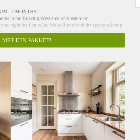
UM 12 MONTHS.
drooms in the Buzzing West area of Amsterdam.
ur right the first toilet. We will start with the spacious living
 a corner, you have lot's of natural light coming in. There is
rble counter top.
 MET EEN PAKKET!
bedrooms of the apartment. Via the hallway you will find 4
d room is a very spacious room located at the front. The master
t the rear. Another smal bedroom is also at the rear with
oom, with double sink and plenty of storage, bathtub and
white tiles. Next to the bathroom is the 2nd separate toilet.
ne.
d activities in your new neighborhood.
 West district and close to the Westerpark with all its festivities,
way by bike and the popular Westerpark is around the corner.
t 020-2617463 or contact us through info@urbanhomies.com.
s can assist you and your employees. Visit our website for