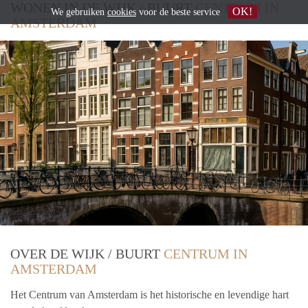
WONEN IN DE WIJK / BUURT
CENTRUM IN
OK!
We gebruiken
cookies
voor de beste service
AMSTERDAM
OVER DE WIJK / BUURT
CENTRUM IN
AMSTERDAM
Het Centrum van Amsterdam is het historische en levendige hart