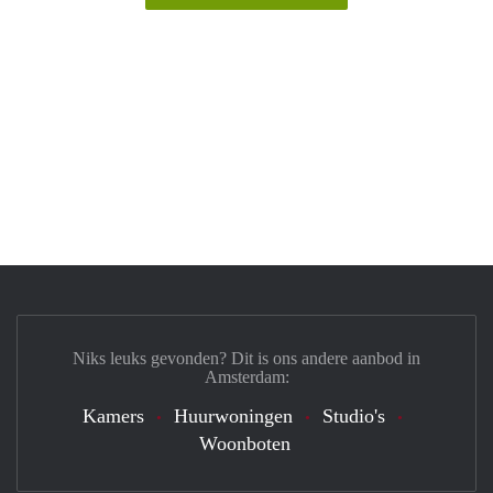
Niks leuks gevonden? Dit is ons andere aanbod in
Amsterdam:
Kamers
Huurwoningen
Studio's
Woonboten