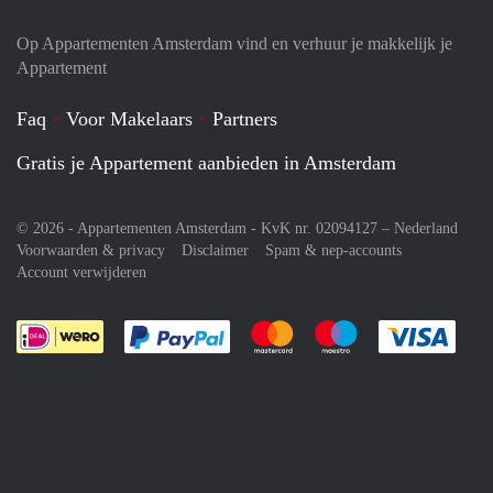
Op Appartementen Amsterdam vind en verhuur je makkelijk je
Appartement
Faq
Voor Makelaars
Partners
Gratis je Appartement aanbieden in Amsterdam
© 2026 - Appartementen Amsterdam - KvK nr. 02094127 –
Nederland
Voorwaarden & privacy
Disclaimer
Spam & nep-accounts
Account verwijderen
Je rekent gemakkelijk af met Paypal
Je rekent gemakkelijk af met M
Je rekent gemakkelij
Je re