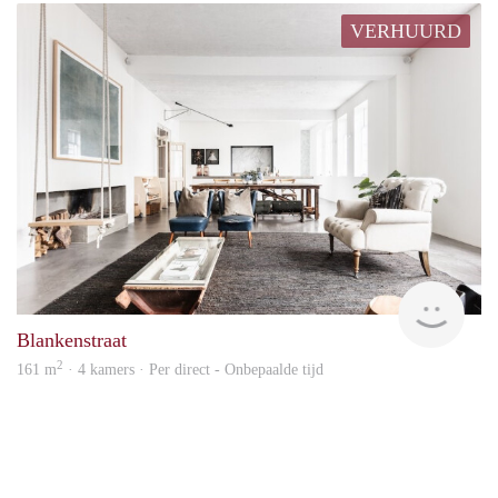
VERHUURD
Urba
Blankenstraat
2
161 m
· 4 kamers · Per direct - Onbepaalde tijd