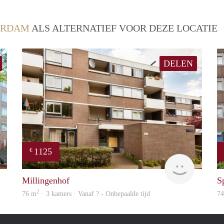
ERDAM
ALS ALTERNATIEF VOOR DEZE LOCATIE
DELEN
1125
€
finder
Woning
Millingenhof
S
2
76 m
· 3 kamers · Vanaf ? - Onbepaalde tijd
7