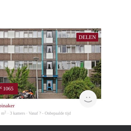
DELEN
1065
€
rent
pinaker
2
4 m
· 3 kamers · Vanaf ? - Onbepaalde tijd