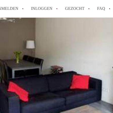
NMELDEN
INLOGGEN
GEZOCHT
FAQ
Wat is de Wet Betaalbare Huur en wat bete
Amsterdam?
Wat zijn de voordelen van het huren van
Hoe vind je een goedkoop appartement i
Wat zijn de verplichtingen van een verhu
Kan je beter een appartement huren of k
Alle veelgestelde vragen