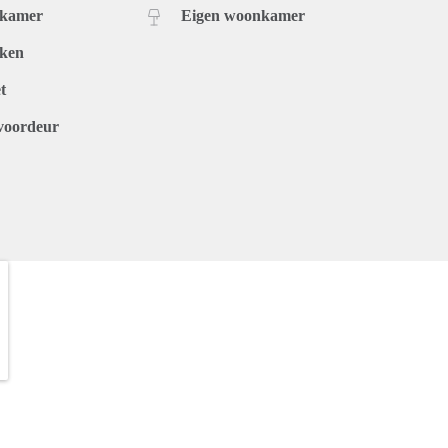
dkamer
Eigen woonkamer
uken
t
voordeur