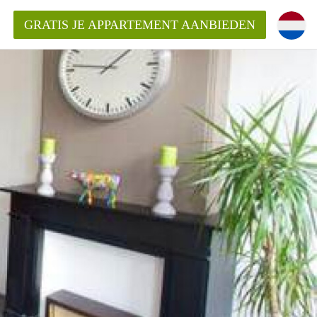
GRATIS JE APPARTEMENT AANBIEDEN
kent die voor mij als huurder in
 een appartement in Amsterdam?
n Amsterdam?
urder van een huur appartement?
open in Amsterdam?