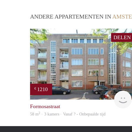
ANDERE APPARTEMENTEN IN
AMST
DELEN
1210
€
Formosastraat
2
58 m
· 3 kamers · Vanaf ? - Onbepaalde tijd