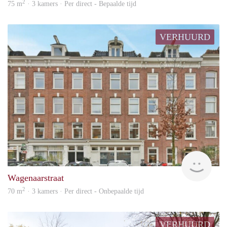
2
75 m
· 3 kamers · Per direct - Bepaalde tijd
VERHUURD
Aren
Wagenaarstraat
2
70 m
· 3 kamers · Per direct - Onbepaalde tijd
VERHUURD