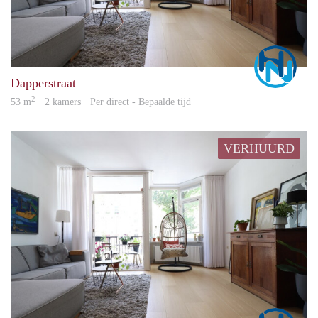
Marc
Dapperstraat
2
53 m
· 2 kamers · Per direct - Bepaalde tijd
VERHUURD
Marc