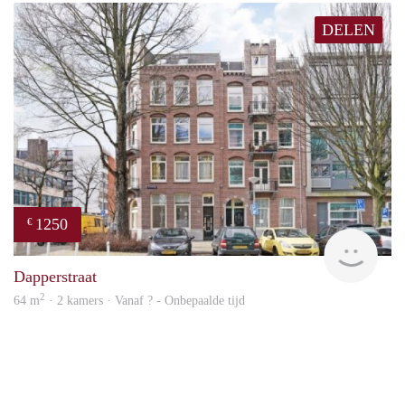
DELEN
1250
€
finde
Dapperstraat
2
64 m
· 2 kamers · Vanaf ? - Onbepaalde tijd