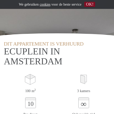
OK!
We gebruiken
cookies
voor de beste service
DIT APPARTEMENT IS VERHUURD
ECUPLEIN IN
AMSTERDAM
2
100 m
3 kamers
∞
10