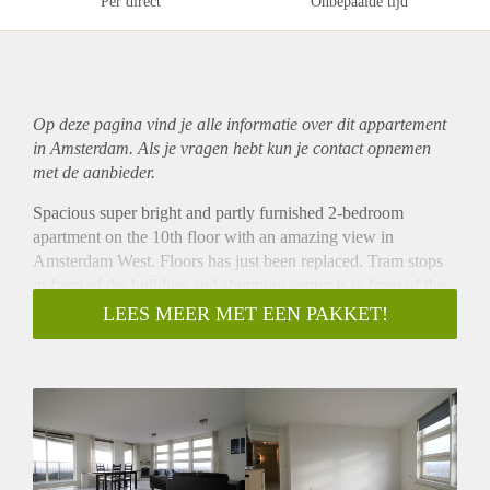
Per direct
Onbepaalde tijd
Op deze pagina vind je alle informatie over dit
appartement
in Amsterdam. Als je vragen hebt kun je contact opnemen
met de aanbieder.
Spacious super bright and partly furnished 2-bedroom
apartment on the 10th floor with an amazing view in
Amsterdam West. Floors has just been replaced. Tram stops
in front of the building and shopping center is in front of the
building.
LEES MEER MET EEN PAKKET!
- Available directly for minimum 12 months
- Registration possible
- 100 m²
- Partly furnished
- 2 bedrooms (perfect for a couple, sharing also possible with
maximum 2 people)
- Complete kitchen