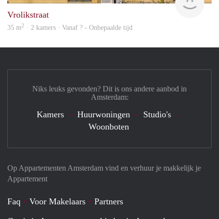
Vrolikstraat
2
35 m
· 2 kamers · Vanaf ? - Onbepaalde tijd
Niks leuks gevonden? Dit is ons andere aanbod in
Amsterdam:
Kamers
Huurwoningen
Studio's
Woonboten
Op Appartementen Amsterdam vind en verhuur je makkelijk je
Appartement
Faq
Voor Makelaars
Partners