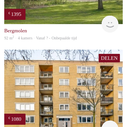
1395
€
rent
Bergmolen
2
92 m
· 4 kamers · Vanaf ? - Onbepaalde tijd
DELEN
1080
€
finde