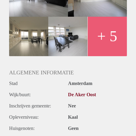
- Separate toilet
- Bathroom with shower and bathtub
- Private Parking space
- Elevator
- New placed floors
+ 5
- Good connection by public transport or by car
- Shops in front of the building
Rental price € 1450,-
Deposit € 2900,-
ALGEMENE INFORMATIE
Stad
Amsterdam
Wijk/buurt:
De Aker Oost
Inschrijven gemeente:
Nee
Opleverniveau:
Kaal
Huisgenoten:
Geen