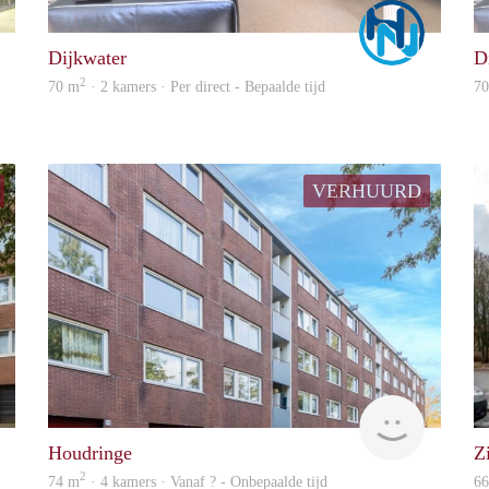
Marco
Marco
Dijkwater
D
2
70 m
· 2 kamers · Per direct - Bepaalde tijd
7
VERHUURD
rent
Woning
Houdringe
Z
2
74 m
· 4 kamers · Vanaf ? - Onbepaalde tijd
6