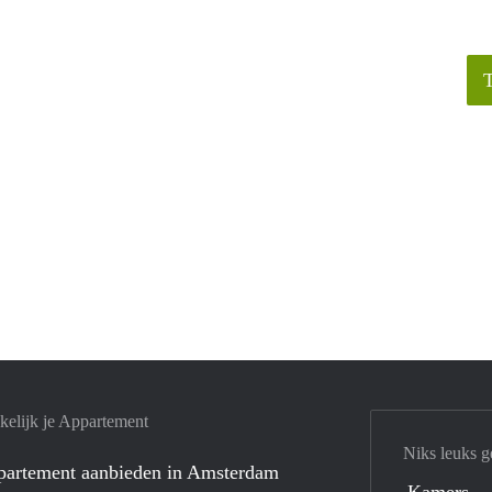
elijk je Appartement
Niks leuks g
ppartement aanbieden in Amsterdam
Kamers