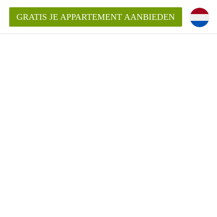
GRATIS JE APPARTEMENT AANBIEDEN
kent die voor mij als huurder in
 een appartement in Amsterdam?
n Amsterdam?
urder van een huur appartement?
open in Amsterdam?