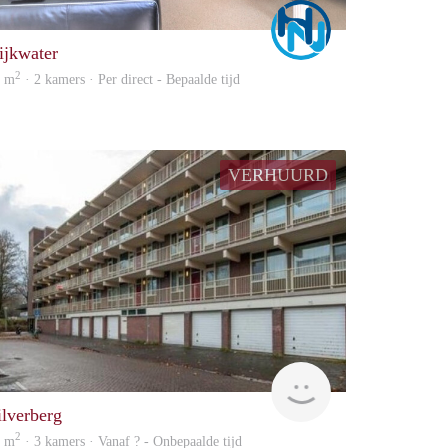
Marco
ijkwater
2
0 m
· 2 kamers · Per direct - Bepaalde tijd
VERHUURD
Woning
ilverberg
2
6 m
· 3 kamers · Vanaf ? - Onbepaalde tijd