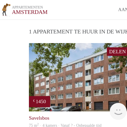
APPARTEMENTEN
AA
AMSTERDAM
1 APPARTEMENT TE HUUR IN DE WIJ
DELEN
1450
€
Savelsbos
2
75 m
· 4 kamers · Vanaf ? - Onbepaalde tijd