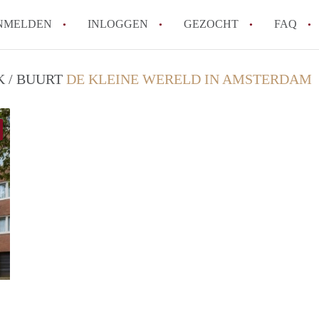
NMELDEN
INLOGGEN
GEZOCHT
FAQ
K / BUURT
DE KLEINE WERELD IN AMSTERDAM
Wat is de Wet Betaalbare Huur en wat bete
Amsterdam?
Wat zijn de voordelen van het huren van
Hoe vind je een goedkoop appartement i
Wat zijn de verplichtingen van een verhu
Kan je beter een appartement huren of k
Alle veelgestelde vragen
finder