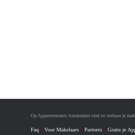
Op Appartementen Amsterdam vind en verhuur je makk
Faq
Voor Makelaars
Partners
Gratis je A