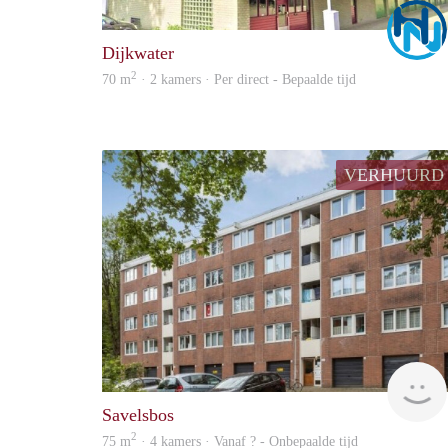
Dijkwater
2
70 m
· 2 kamers · Per direct - Bepaalde tijd
VERHUURD
Savelsbos
2
75 m
· 4 kamers · Vanaf ? - Onbepaalde tijd