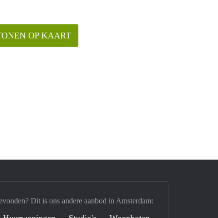
TONEN OP KAART
evonden? Dit is ons andere aanbod in Amsterdam:
Huurwoningen
Studio's
Woonboten