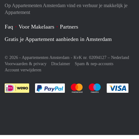
Op Appartementen Amsterdam vind en verhuur je makkelijk je
Appartement
Faq
Voor Makelaars
Partners
Gratis je Appartement aanbieden in Amsterdam
© 2026 - Appartementen Amsterdam - KvK nr. 02094127 –
Nederland
Voorwaarden & privacy
Disclaimer
Spam & nep-accounts
Account verwijderen
Je rekent gemakkelijk af met Paypal
Je rekent gemakkelijk af met M
Je rekent gemakkelij
Je re