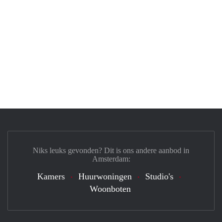
Niks leuks gevonden? Dit is ons andere aanbod in
Amsterdam:
Kamers
Huurwoningen
Studio's
Woonboten