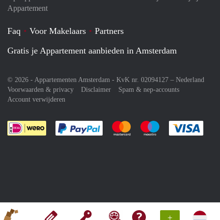
Appartement
Faq
Voor Makelaars
Partners
Gratis je Appartement aanbieden in Amsterdam
© 2026 - Appartementen Amsterdam - KvK nr. 02094127 –
Nederland
Voorwaarden & privacy
Disclaimer
Spam & nep-accounts
Account verwijderen
Je rekent gemakkelijk af met Paypal
Je rekent gemakkelijk af met M
Je rekent gemakkelij
Je re
+