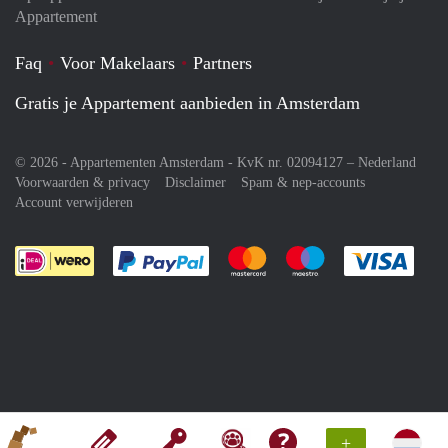
Appartement
Faq
Voor Makelaars
Partners
Gratis je Appartement aanbieden in Amsterdam
© 2026 - Appartementen Amsterdam - KvK nr. 02094127 –
Nederland
Voorwaarden & privacy
Disclaimer
Spam & nep-accounts
Account verwijderen
Je rekent gemakkelijk af met Paypal
Je rekent gemakkelijk af met M
Je rekent gemakkelij
Je re
+