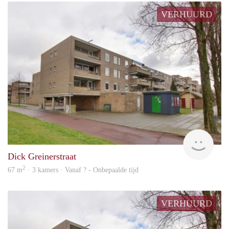
VERHUURD
rent
Dick Greinerstraat
2
67 m
· 3 kamers · Vanaf ? - Onbepaalde tijd
VERHUURD