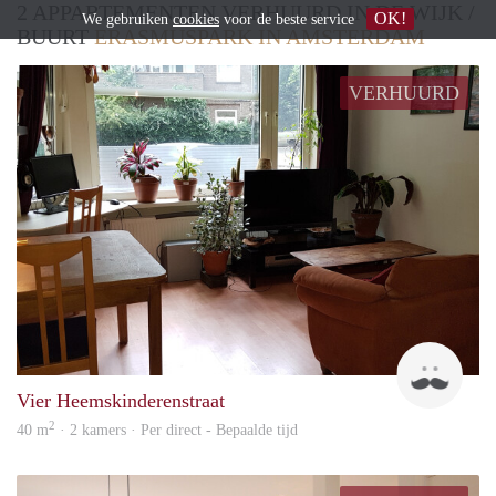
2 APPARTEMENTEN VERHUURD IN DE WIJK /
OK!
We gebruiken
cookies
voor de beste service
BUURT
ERASMUSPARK IN AMSTERDAM
VERHUURD
Thijs
Vier Heemskinderenstraat
2
40 m
· 2 kamers · Per direct - Bepaalde tijd