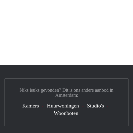
Niks leuks gevonden? Dit is ons andere aanbod in
Amsterdam:
Kamers
Huurwoningen
Studio's
Woonboten