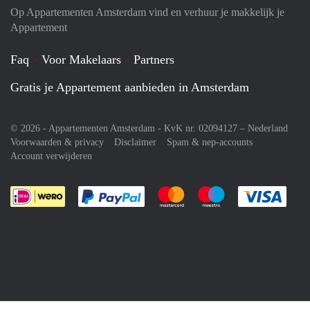
Op Appartementen Amsterdam vind en verhuur je makkelijk je
Appartement
Faq
Voor Makelaars
Partners
Gratis je Appartement aanbieden in Amsterdam
© 2026 - Appartementen Amsterdam - KvK nr. 02094127 –
Nederland
Voorwaarden & privacy
Disclaimer
Spam & nep-accounts
Account verwijderen
Je rekent gemakkelijk af met Paypal
Je rekent gemakkelijk af met M
Je rekent gemakkelij
Je re