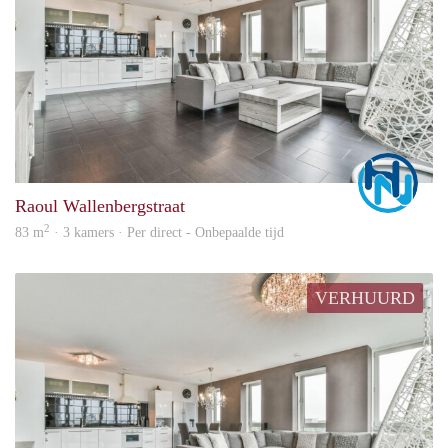
Marc
Raoul Wallenbergstraat
2
83 m
· 3 kamers · Per direct - Onbepaalde tijd
VERHUURD