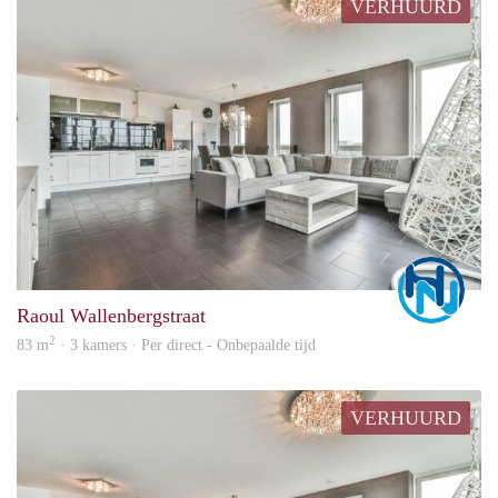
VERHUURD
Marc
Raoul Wallenbergstraat
2
83 m
· 3 kamers · Per direct - Onbepaalde tijd
VERHUURD