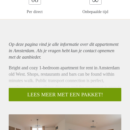
Per direct
Onbepaalde tijd
Op deze pagina vind je alle informatie over dit
appartement
in Amsterdam. Als je vragen hebt kun je contact opnemen
met de aanbieder.
Bright and cozy 1-bedroom apartment for rent in Amsterdam
old West. Shops, restaurants and bars can be found within
minutes walk. Public transport connection is perfect,
tramlines are on walking distance and the apartment is easy to
reach by car. Only a 5 minute bike ride to 'Westerpark', 'de
LEES MEER MET EEN PAKKET!
Hallen' and the 'Ten Katemarkt'
- Available from 01-02-2021 for minimum 12 months
- Fully furnished
- 1 bedroom (perfect for a couple or single expat)
- Fully equipped kitchen with quooker