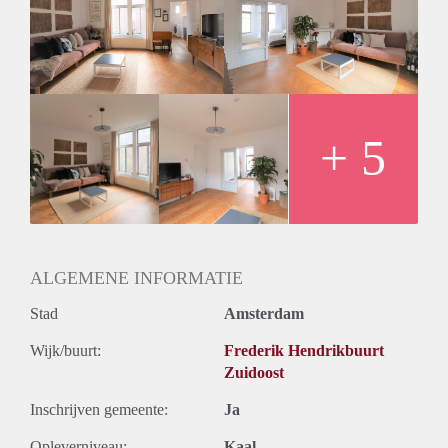
- Beautiful wooden floors
- 45m2
- Bathroom with shower, sink and toilet
- 2nd floor reachable by stairs
- Registration possible
- Parking with permit system
- Pets negotiable
+ 5
Rental price € 1450,- excluding utilities
Deposit equal to 2 months rent
ALGEMENE INFORMATIE
Stad
Amsterdam
Wijk/buurt:
Frederik Hendrikbuurt
Zuidoost
Inschrijven gemeente:
Ja
Opleverniveau:
Kaal