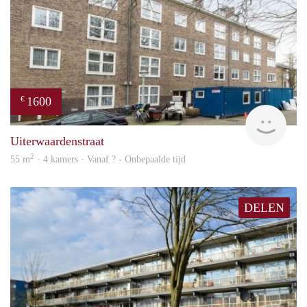
1600
€
finde
Uiterwaardenstraat
2
55 m
· 4 kamers · Vanaf ? - Onbepaalde tijd
DELEN