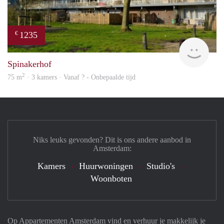
1235
€
finde
Spinakerhof
2
75 m
· 3 kamers · Vanaf ? - Onbepaalde tijd
Niks leuks gevonden? Dit is ons andere aanbod in
Amsterdam:
Kamers
Huurwoningen
Studio's
Woonboten
Op Appartementen Amsterdam vind en verhuur je makkelijk je