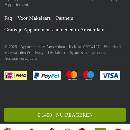
Appartement
Faq
Voor Makelaars
Partners
Gratis je Appartement aanbieden in Amsterdam
© 2026 - Appartementen Amsterdam - KvK nr. 02094127 –
Nederland
Voorwaarden & privacy
Disclaimer
Spam & nep-accounts
Account verwijderen
Je rekent gemakkelijk af met Paypal
Je rekent gemakkelijk af met M
Je rekent gemakkelij
Je re
€ 1450 | NU REAGEREN