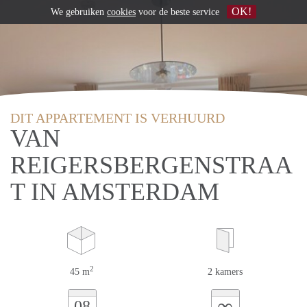
OK!
We gebruiken
cookies
voor de beste service
DIT APPARTEMENT IS VERHUURD
VAN
REIGERSBERGENSTRAA
T IN AMSTERDAM
2
45 m
2 kamers
∞
08