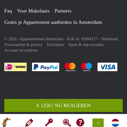
Faq
Voor Makelaars
Partners
Gratis je Appartement aanbieden in Amsterdam
© 2026 - Appartementen Amsterdam - KvK nr. 02094127 –
Nederland
Voorwaarden & privacy
Disclaimer
Spam & nep-accounts
Account verwijderen
Je rekent gemakkelijk af met Paypal
Je rekent gemakkelijk af met M
Je rekent gemakkelij
Je re
€ 1250 | NU REAGEREN
+