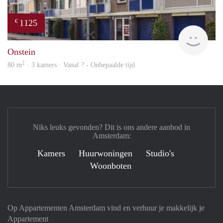
1125
€
finde
Onstein
2
80 m
· 3 kamers · Vanaf ? - Onbepaalde tijd
Niks leuks gevonden? Dit is ons andere aanbod in
Amsterdam:
Kamers
Huurwoningen
Studio's
Woonboten
Op Appartementen Amsterdam vind en verhuur je makkelijk je
Appartement