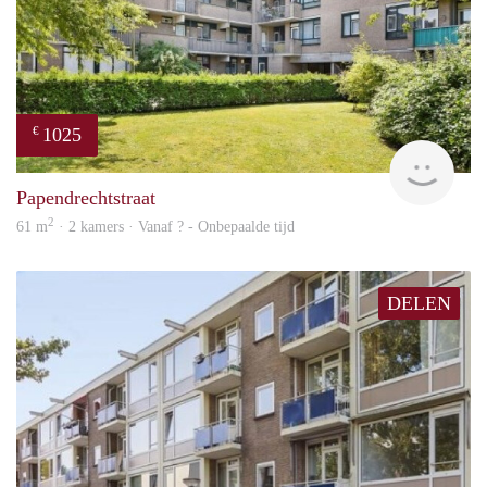
1025
€
finde
Papendrechtstraat
2
61 m
· 2 kamers · Vanaf ? - Onbepaalde tijd
DELEN