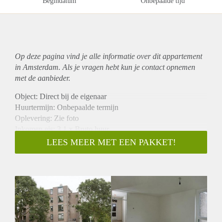
Begindatum
Onbepaalde tijd
Op deze pagina vind je alle informatie over dit
appartement
in Amsterdam. Als je vragen hebt kun je contact opnemen
met de aanbieder.
Object: Direct bij de eigenaar
Huurtermijn: Onbepaalde termijn
Oplevering: Zie foto
Inkomen eis: 3,1 x Bruto huur
Garantiestelling mogelijk: Ja
LEES MEER MET EEN PAKKET!
Borg: 1 Maand
Bemiddeling kosten: Nee
Woningdelers toegestaan: Ja
Huisdieren toegestaan: Afhankelijk van de Eigenaar
Huurtoeslag grens: Nee
Geschikt voor studenten: Afhankelijk van de Eigenaar