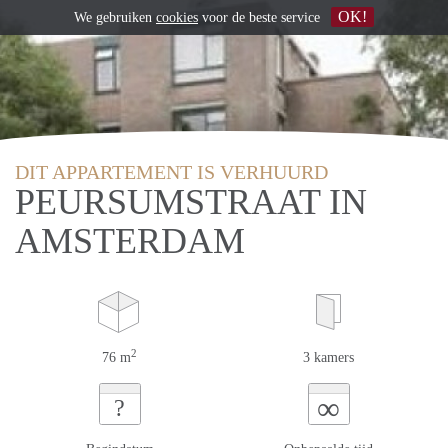
OK!
We gebruiken
cookies
voor de beste service
DIT APPARTEMENT IS VERHUURD
PEURSUMSTRAAT IN
AMSTERDAM
2
76 m
3 kamers
∞
?